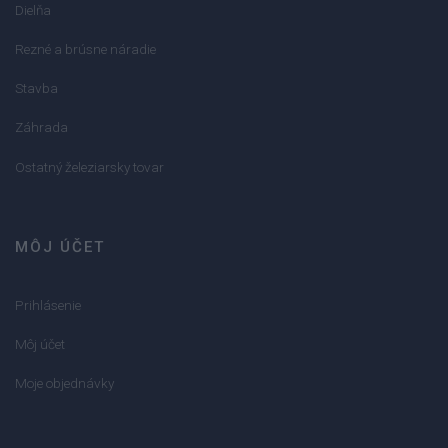
Dielňa
Rezné a brúsne náradie
Stavba
Záhrada
Ostatný železiarsky tovar
MÔJ ÚČET
Prihlásenie
Môj účet
Moje objednávky