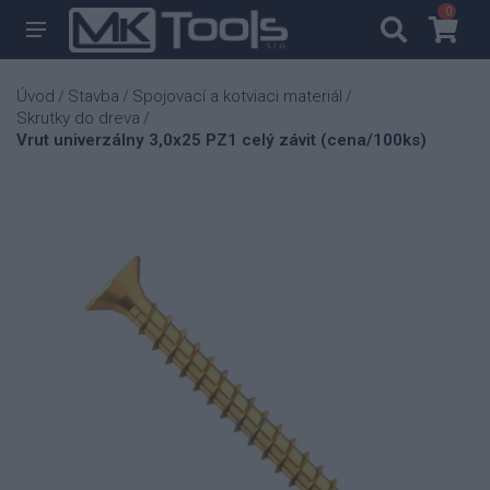
0
0
Úvod
Stavba
Spojovací a kotviaci materiál
/
/
/
Skrutky do dreva
/
Vrut univerzálny 3,0x25 PZ1 celý závit (cena/100ks)