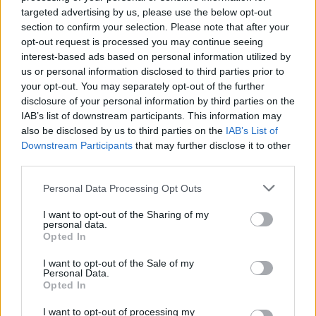
DETAIL
HODNOTENIE
targeted advertising by us, please use the below opt-out
PRODUKTU
PRODUKTU
section to confirm your selection. Please note that after your
opt-out request is processed you may continue seeing
interest-based ads based on personal information utilized by
Popis produktu
us or personal information disclosed to third parties prior to
your opt-out. You may separately opt-out of the further
Univerzálne skrutky do dreva majú široké uplatnenie vo
disclosure of your personal information by third parties on the
všetkých odboroch. Používajú ich profi aj hobby remeselníci.
IAB’s list of downstream participants. This information may
Skrutky do dreva sú vyrobené z vysoko pevných a odolných
also be disclosed by us to third parties on the
IAB’s List of
materiálov a galvanicky zinkované so žltým alebo bielym
Downstream Participants
that may further disclose it to other
third parties.
chromátom. Dodávané sú v prevedení s plným alebo
čiastočným závitom a rôznym tvarom hlavy (zápustná,
Personal Data Processing Opt Outs
šošovková a polguľatá) s drážkou pozidrive a torx. Jednotkova
cena je za cks=100ks
I want to opt-out of the Sharing of my
personal data.
Opted In
0
I want to opt-out of the Sale of my
Personal Data.
Opted In
I want to opt-out of processing my