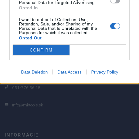
Personal Data for Targeted Advertising.
0% zákazníkov odporúča produkt
Opted In
5
I want to opt-out of Collection, Use,
Retention, Sale, and/or Sharing of my
4
Personal Data that Is Unrelated with the
Purposes for which it was collected.
3
Opted Out
2
CONFIRM
1
Strojnícka 5, Prešov
Strojnícka 5, Prešov
Data Deletion
Data Access
Privacy Policy
051/776 56 18
info@mktools.sk
INFORMÁCIE