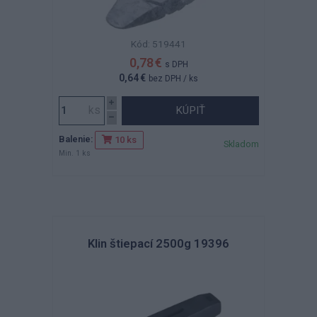
Kód: 519441
0,78 €
s DPH
0,64 €
bez DPH
/ ks
KÚPIŤ
Balenie:
10 ks
Skladom
Min. 1 ks
Klin štiepací 2500g 19396