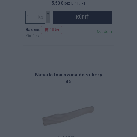
5,50 €
bez DPH
/ ks
KÚPIŤ
Balenie:
10 ks
Skladom
Min. 1 ks
Násada tvarovaná do sekery
45