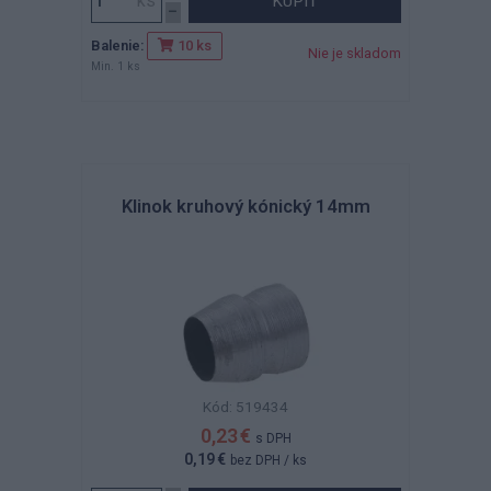
KÚPIŤ
Balenie:
10 ks
Nie je skladom
Min. 1 ks
Klinok kruhový kónický 14mm
Kód: 519434
0,23 €
s DPH
0,19 €
bez DPH
/ ks