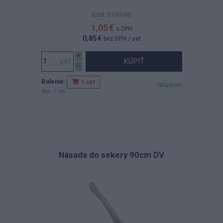
Kód: 519398
1,05 €
s DPH
0,85 €
bez DPH
/ set
KÚPIŤ
Balenie:
1 set
Skladom
Min. 1 set
Násada do sekery 90cm DV