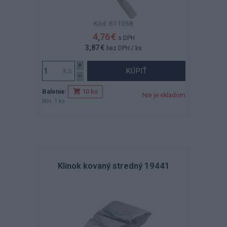
Kód: 611058
4,76 €
s DPH
3,87 €
bez DPH
/ ks
KÚPIŤ
Balenie:
10 ks
Nie je skladom
Min. 1 ks
Klinok kovaný stredný 19441