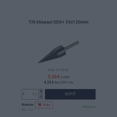
Tŕň štiepací SDS+ 35x120mm
Kód: 519393
5,36 €
s DPH
4,35 €
bez DPH
/ ks
KÚPIŤ
Balenie:
10 ks
Skladom
Min. 1 ks