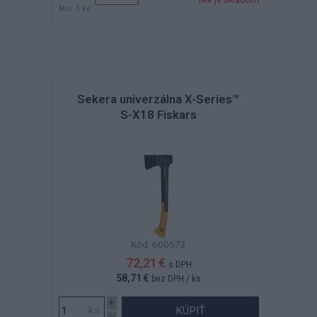
Min. 1 ks
Sekera univerzálna X-Series™
S-X18 Fiskars
Kód: 600573
72,21 €
s DPH
58,71 €
bez DPH
/ ks
KÚPIŤ