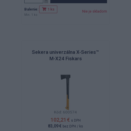
Balenie:
1 ks
Nie je skladom
Min. 1 ks
Sekera univerzálna X-Series™
M-X24 Fiskars
Kód: 600574
102,21 €
s DPH
83,09 €
bez DPH
/ ks