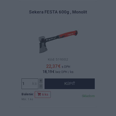
Sekera FESTA 600g , Monolit
Kód: 519302
22,37 €
s DPH
18,19 €
bez DPH
/ ks
KÚPIŤ
Balenie:
6 ks
Skladom
Min. 1 ks