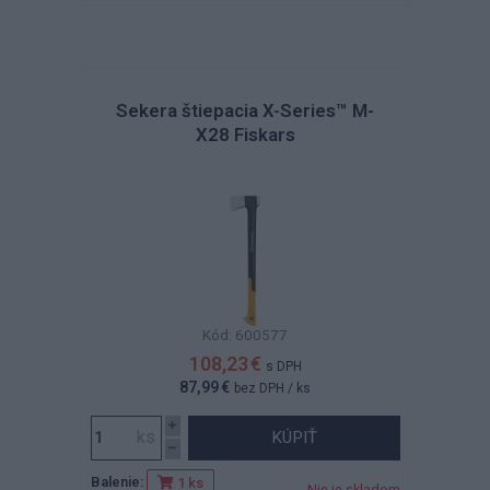
Sekera štiepacia X-Series™ M-
X28 Fiskars
Kód: 600577
108,23 €
s DPH
87,99 €
bez DPH
/ ks
KÚPIŤ
Balenie:
1 ks
Nie je skladom