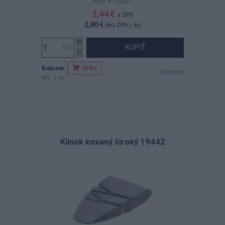
Kód: 610057
3,44 €
s DPH
2,80 €
bez DPH
/ ks
KÚPIŤ
Balenie:
10 ks
Skladom
Min. 1 ks
Klinok kovaný široký 19442