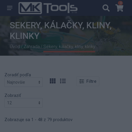
0
0
SEKERY, KÁLAČKY, KLINY,
KLINKY
Úvod
Záhrada
Sekery, kálačky, kliny, klinky
/
/
Zoradiť podľa
Filtre
Zobraziť
Zobrazuje sa 1 - 48 z 79 produktov