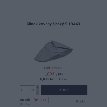
Klinok kovaný široký S 19443
Kód: 519443
1,03 €
s DPH
0,83 €
bez DPH
/ ks
KÚPIŤ
Balenie:
10 ks
Skladom
Min. 1 ks