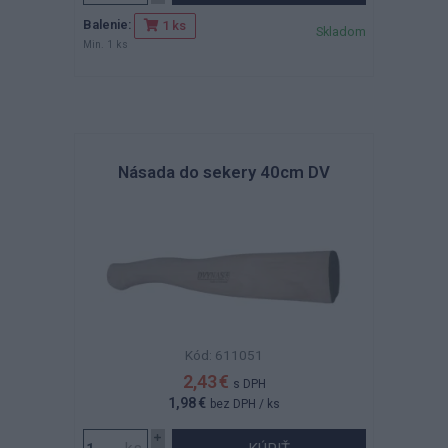
Balenie:
1 ks
Skladom
Min. 1 ks
Násada do sekery 40cm DV
Kód: 611051
2,43 €
s DPH
1,98 €
bez DPH
/ ks