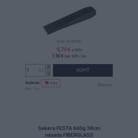
Kód: 519395
9,75 €
s DPH
7,93 €
bez DPH
/ ks
KÚPIŤ
Balenie:
4 ks
Skladom
Min. 1 ks
Sekera FESTA 600g 38cm
násada FIBERGLASS