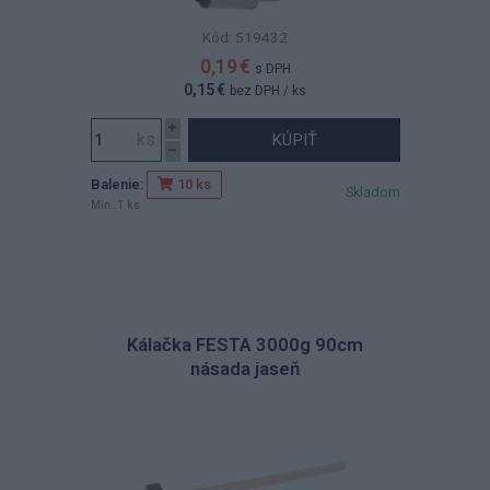
Kód: 519432
0,19 €
s DPH
0,15 €
bez DPH
/ ks
KÚPIŤ
Balenie:
10 ks
Skladom
Min. 1 ks
Kálačka FESTA 3000g 90cm
násada jaseň