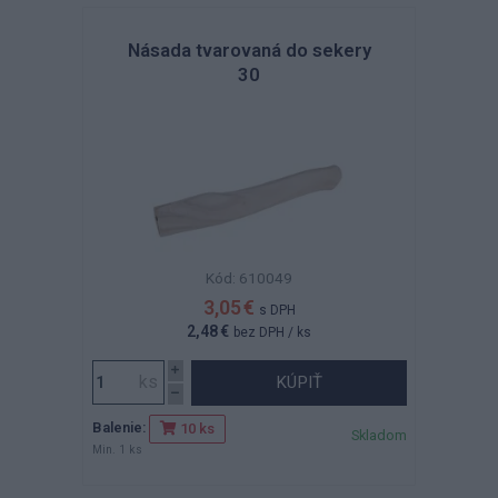
Násada tvarovaná do sekery
30
Kód: 610049
3,05 €
s DPH
2,48 €
bez DPH
/ ks
KÚPIŤ
Balenie:
10 ks
Skladom
Min. 1 ks