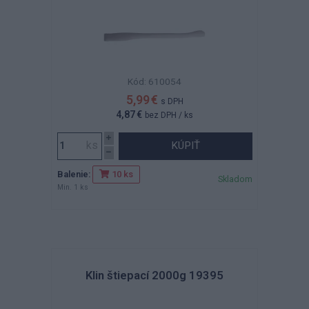
Kód: 610054
5,99 €
s DPH
4,87 €
bez DPH
/ ks
KÚPIŤ
Balenie:
10 ks
Skladom
Min. 1 ks
Klin štiepací 2000g 19395