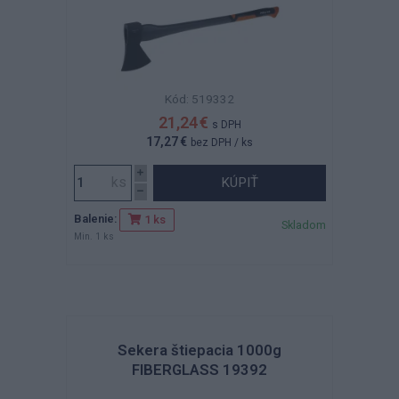
Kód: 519332
21,24 €
s DPH
17,27 €
bez DPH
/ ks
KÚPIŤ
Balenie:
1 ks
Skladom
Min. 1 ks
Sekera štiepacia 1000g
FIBERGLASS 19392