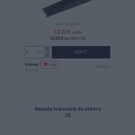
Kód: 519396
12,32 €
s DPH
10,02 €
bez DPH
/ ks
KÚPIŤ
Balenie:
6 ks
Skladom
Min. 1 ks
Násada tvarovaná do sekery
70