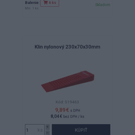
Balenie:
6 ks
Skladom
Min. 1 ks
Klin nylonový 230x70x30mm
Kód: 519463
9,89 €
s DPH
8,04 €
bez DPH
/ ks
KÚPIŤ