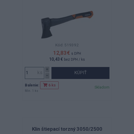
Kód: 519392
12,83 €
s DPH
10,43 €
bez DPH
/ ks
KÚPIŤ
Balenie:
6 ks
Skladom
Min. 1 ks
Klin štiepací torzný 3050/2500