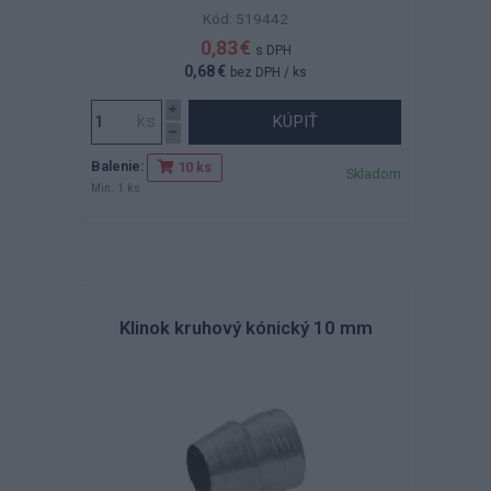
Kód: 519442
0,83 €
s DPH
0,68 €
bez DPH
/ ks
KÚPIŤ
Balenie:
10 ks
Skladom
Min. 1 ks
Klinok kruhový kónický 10 mm