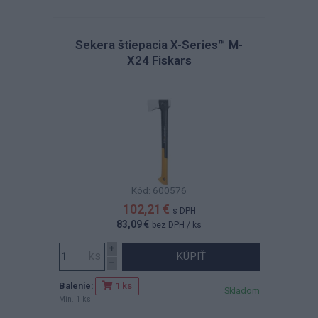
Sekera štiepacia X-Series™ M-
X24 Fiskars
Kód: 600576
102,21 €
s DPH
83,09 €
bez DPH
/ ks
KÚPIŤ
Balenie:
1 ks
Skladom
Min. 1 ks