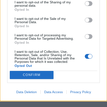
Sekera 1600g FIBERGLASS
I want to opt-out of the Sharing of my
personal data.
FESTA 19335
Opted In
I want to opt-out of the Sale of my
Personal Data.
Opted In
I want to opt-out of processing my
Personal Data for Targeted Advertising.
Opted In
Kód: 519335
I want to opt-out of Collection, Use,
Retention, Sale, and/or Sharing of my
22,52 €
s DPH
Personal Data that Is Unrelated with the
Purposes for which it was collected.
18,31 €
bez DPH
/ ks
Opted Out
KÚPIŤ
CONFIRM
Balenie:
1 ks
Skladom
Min. 1 ks
Data Deletion
Data Access
Privacy Policy