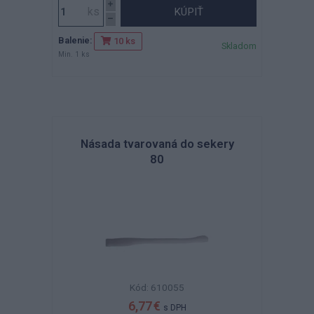
KÚPIŤ
Balenie:
10 ks
Skladom
Min. 1 ks
Násada tvarovaná do sekery
80
Kód: 610055
6,77 €
s DPH