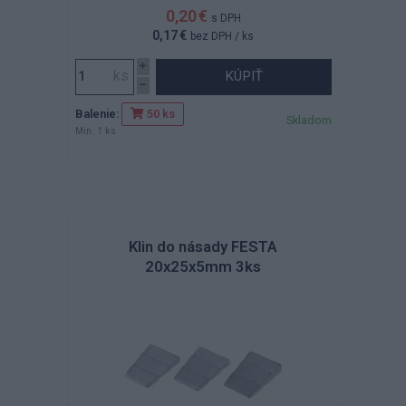
0,20 €
s DPH
0,17 €
bez DPH
/ ks
KÚPIŤ
Balenie:
50 ks
Skladom
Min. 1 ks
Klin do násady FESTA
20x25x5mm 3ks