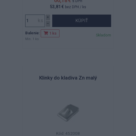
66,18 €
s DPH
53,81 €
bez DPH
/ ks
KÚPIŤ
Balenie:
1 ks
Skladom
Min. 1 ks
Klinky do kladiva Zn malý
Kód: 452008