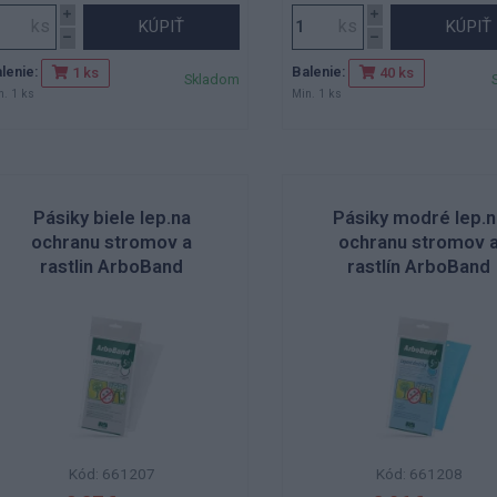
KÚPIŤ
KÚPIŤ
lenie:
Balenie:
1 ks
40 ks
Skladom
n. 1 ks
Min. 1 ks
Pásiky biele lep.na
Pásiky modré lep.n
ochranu stromov a
ochranu stromov 
rastlin ArboBand
rastlín ArboBand
Kód: 661207
Kód: 661208