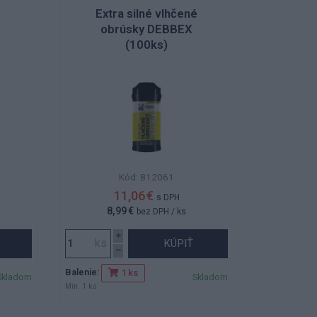
Extra silné vlhčené
obrúsky DEBBEX
(100ks)
Kód: 812061
11,06 €
s DPH
8,99 €
bez DPH
/ ks
KÚPIŤ
Balenie:
1 ks
Skladom
Skladom
Min. 1 ks