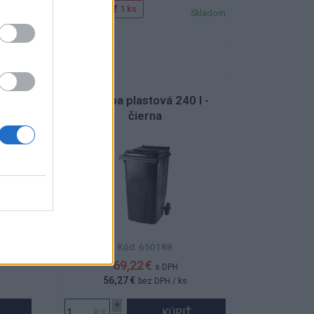
Balenie:
1 ks
 skladom
Skladom
Min. 1 ks
i
Nádoba plastová 240 l -
čierna
Kód: 650188
69,22 €
s DPH
56,27 €
bez DPH
/ ks
KÚPIŤ