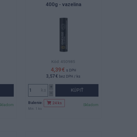
400g - vazelina
Kód: 450985
4,39 €
s DPH
3,57 €
bez DPH
/ ks
KÚPIŤ
Balenie:
24 ks
Skladom
Skladom
Min. 1 ks