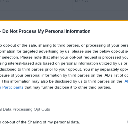
n. 1 ks
Min. 1 ks
-
Do Not Process My Personal Information
Vŕtací a rezací olej
Nádoba na ovocie 65
400ml
biela+vrchnák
to opt-out of the sale, sharing to third parties, or processing of your per
formation for targeted advertising by us, please use the below opt-out s
r selection. Please note that after your opt-out request is processed y
eing interest-based ads based on personal information utilized by us or
disclosed to third parties prior to your opt-out. You may separately opt-
losure of your personal information by third parties on the IAB’s list of
. This information may also be disclosed by us to third parties on the
IA
Participants
that may further disclose it to other third parties.
Kód: 450990
Kód: 601283
8,18 €
23,42 €
s DPH
s DPH
6,65 €
19,04 €
bez DPH
/ ks
bez DPH
/ ks
l Data Processing Opt Outs
KÚPIŤ
KÚPIŤ
o opt-out of the Sharing of my personal data.