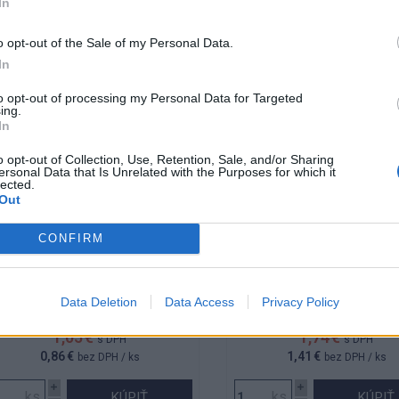
In
lenie:
Balenie:
12 ks
1 ks
Skladom
Nie je
n. 1 ks
Min. 1 ks
o opt-out of the Sale of my Personal Data.
In
to opt-out of processing my Personal Data for Targeted
ing.
In
Lapač šatníkových molí
Solvina 450g Prof
215x60mm DressBand
tekutá
o opt-out of Collection, Use, Retention, Sale, and/or Sharing
ersonal Data that Is Unrelated with the Purposes for which it
lected.
Out
CONFIRM
Data Deletion
Data Access
Privacy Policy
Kód: 661219
Kód: 100711
1,05 €
1,74 €
s DPH
s DPH
0,86 €
1,41 €
bez DPH
/ ks
bez DPH
/ ks
KÚPIŤ
KÚPIŤ