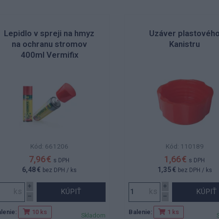
Lepidlo v spreji na hmyz
Uzáver plastovéh
na ochranu stromov
Kanistru
400ml Vermifix
Kód: 661206
Kód: 110189
7,96 €
1,66 €
s DPH
s DPH
6,48 €
1,35 €
bez DPH
/ ks
bez DPH
/ ks
KÚPIŤ
KÚPIŤ
lenie:
Balenie:
10 ks
1 ks
Skladom