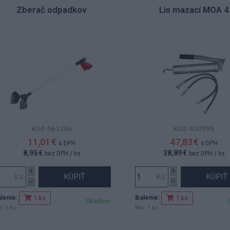
Zberač odpadkov
Lis mazací MOA 4
Kód: 561236
Kód: 450999
11,01 €
47,83 €
s DPH
s DPH
8,95 €
38,89 €
bez DPH
/ ks
bez DPH
/ ks
KÚPIŤ
KÚPIŤ
lenie:
Balenie:
1 ks
1 ks
Skladom
n. 1 ks
Min. 1 ks