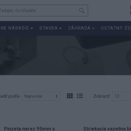
SNE NÁRADIE
STAVBA
ZÁHRADA
OSTATNÝ ŽE
adiť podľa
Zobraziť
Pinzeta nerez 95mm s
Striekacia vazelina b