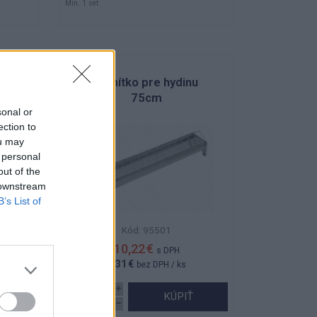
Min. 1 set
l.
Krmítko pre hydinu
75cm
sonal or
ection to
ou may
 personal
out of the
 downstream
B’s List of
Kód: 95501
10,22 €
s DPH
8,31 €
bez DPH
/ ks
KÚPIŤ