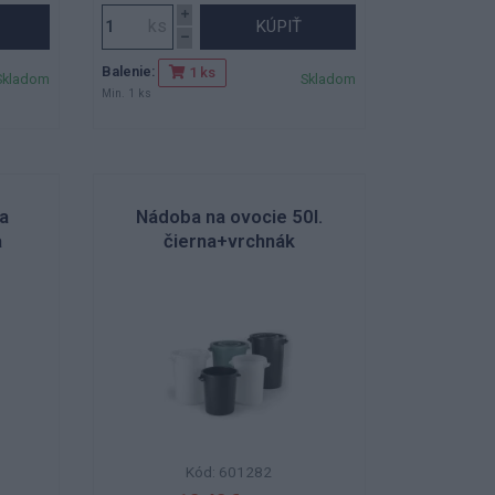
KÚPIŤ
Balenie:
1 ks
Skladom
Skladom
Min. 1 ks
a
Nádoba na ovocie 50l.
a
čierna+vrchnák
Kód: 601282