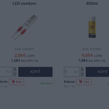
LED svetlom
400ml
Kód: 550005
Kód: 450983
2,06 €
9,69 €
s DPH
s DPH
1,68 €
7,88 €
bez DPH
/ ks
bez DPH
/ ks
KÚPIŤ
KÚPIŤ
lenie:
Balenie:
8 ks
1 ks
Skladom
n. 1 ks
Min. 1 ks