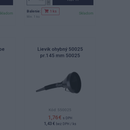
Balenie:
1 ks
Skladom
Skladom
Min. 1 ks
be
Lievik ohybný 50025
pr.145 mm 50025
Kód: 550025
1,76 €
s DPH
1,43 €
bez DPH
/ ks