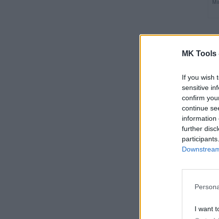
Mi
MK Tools 
If you wish 
sensitive in
confirm you
continue se
information 
further disc
participants
Downstream 
Persona
I want t