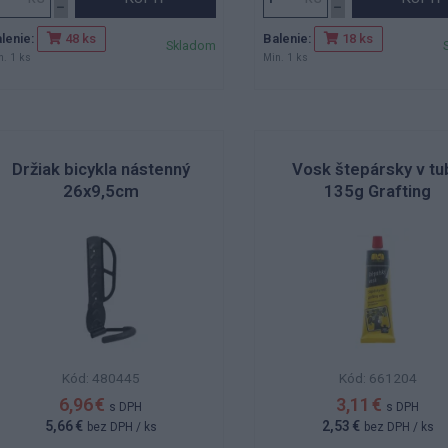
lenie:
Balenie:
48 ks
18 ks
Skladom
n. 1 ks
Min. 1 ks
Držiak bicykla nástenný
Vosk štepársky v tu
26x9,5cm
135g Grafting
Kód: 480445
Kód: 661204
6,96 €
3,11 €
s DPH
s DPH
5,66 €
2,53 €
bez DPH
/ ks
bez DPH
/ ks