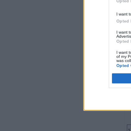
Opted 
Ba
Mi
I want t
Opted 
I want 
Advertis
Opted 
I want t
of my P
was col
Opted 