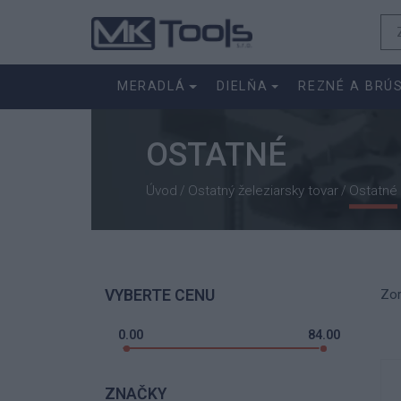
MERADLÁ
DIELŇA
REZNÉ A BRÚ
OSTATNÉ
Úvod
Ostatný železiarsky tovar
Ostatné
/
/
VYBERTE CENU
Zor
0.00
84.00
ZNAČKY