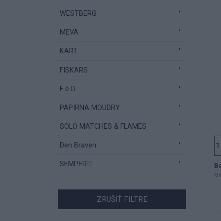
WESTBERG
MEVA
KART
FISKARS
F e D
PAPIRNA MOUDRY
SOLO MATCHES & FLAMES
Den Braven
SEMPERIT
Ba
Mi
ZRUŠIŤ FILTRE