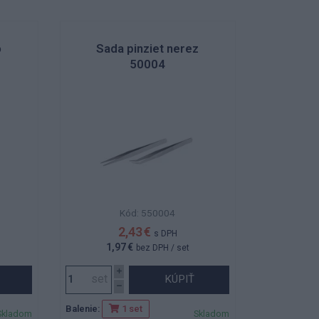
o
Sada pinziet nerez
50004
Kód: 550004
2,43 €
s DPH
1,97 €
bez DPH
/ set
KÚPIŤ
Balenie:
1 set
Skladom
Skladom