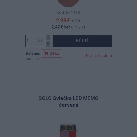
Kód: 661439
2,98 €
s DPH
2,42 €
bez DPH
/ ks
KÚPIŤ
Balenie:
24 ks
Nie je skladom
Min. 1 ks
SOLO Sviečka LED MEMO
červená