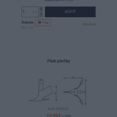
bez DPH
/ ks
KÚPIŤ
Balenie:
1 ks
Skladom
Min. 1 ks
Pluh plečky
Kód: 603026
10,95 €
s DPH