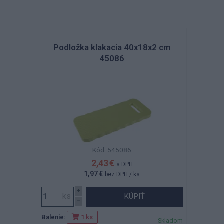
Podložka klakacia 40x18x2 cm
45086
Kód: 545086
2,43 €
s DPH
1,97 €
bez DPH
/ ks
KÚPIŤ
Balenie:
1 ks
Skladom