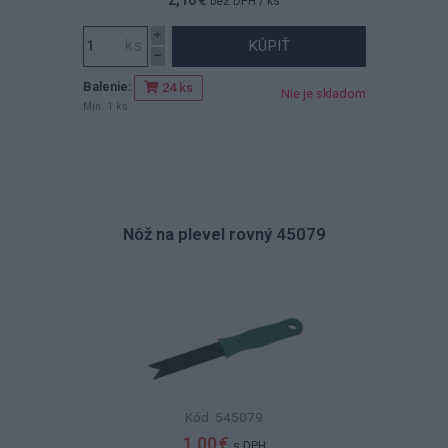
bez DPH
/ ks
KÚPIŤ
Balenie:
24 ks
Nie je skladom
Min. 1 ks
Nôž na plevel rovný 45079
Kód: 545079
1,00 €
s DPH