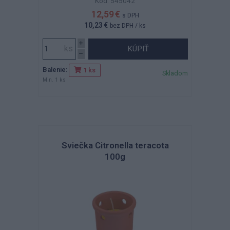
Kód: 545042
12,59 €
s DPH
10,23 €
bez DPH
/ ks
KÚPIŤ
Balenie:
1 ks
Skladom
Min. 1 ks
Sviečka Citronella teracota
100g