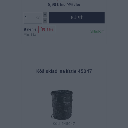
8,90 €
bez DPH
/ ks
KÚPIŤ
Balenie:
1 ks
Skladom
Min. 1 ks
Kôš sklad. na lístie 45047
Kód: 545047