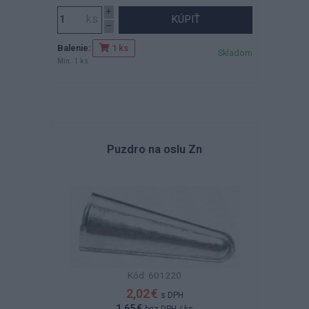
KÚPIŤ
Balenie:
1 ks
Skladom
Min. 1 ks
Puzdro na oslu Zn
Kód: 601220
2,02 €
s DPH
1,65 €