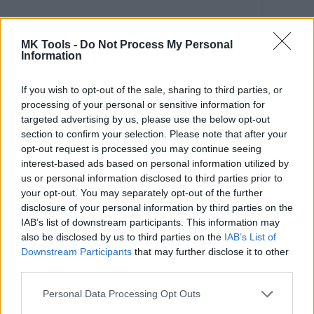
MK Tools -
Do Not Process My Personal
Information
If you wish to opt-out of the sale, sharing to third parties, or
processing of your personal or sensitive information for
Kód: 544955
targeted advertising by us, please use the below opt-out
15,66 €
s DPH
section to confirm your selection. Please note that after your
12,73 €
bez DPH
/ ks
opt-out request is processed you may continue seeing
interest-based ads based on personal information utilized by
KÚPIŤ
us or personal information disclosed to third parties prior to
your opt-out. You may separately opt-out of the further
Balenie:
1 ks
Skladom
disclosure of your personal information by third parties on the
Min. 1 ks
IAB’s list of downstream participants. This information may
also be disclosed by us to third parties on the
IAB’s List of
Downstream Participants
that may further disclose it to other
third parties.
Personal Data Processing Opt Outs
Kosák III