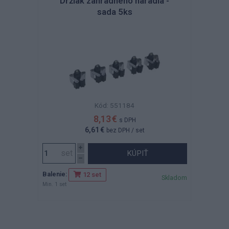
Držiak záhradného náradia -
sada 5ks
Kód: 551184
8,13 €
s DPH
6,61 €
bez DPH
/ set
KÚPIŤ
Balenie:
12 set
Skladom
Min. 1 set