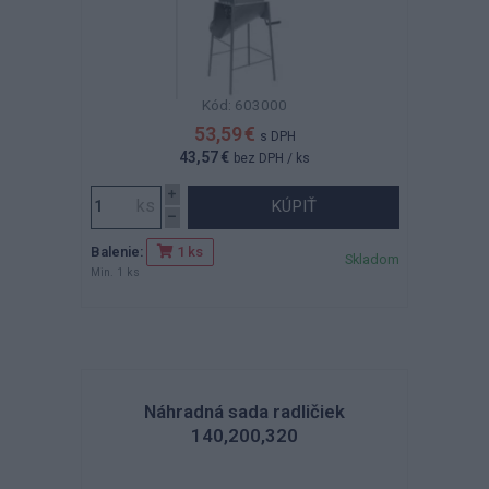
Kód: 603000
53,59 €
s DPH
43,57 €
bez DPH
/ ks
KÚPIŤ
Balenie:
1 ks
Skladom
Min. 1 ks
Náhradná sada radličiek
140,200,320