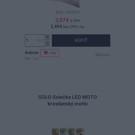
Kód: 545039
3,07 €
s DPH
2,49 €
bez DPH
/ ks
KÚPIŤ
Balenie:
1 ks
Skladom
Min. 1 ks
SOLO Sviečka LED MOTO
kresťanský motív