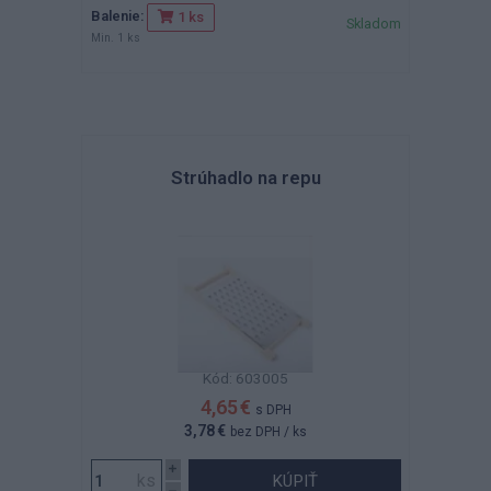
Balenie:
1 ks
Skladom
Min. 1 ks
Strúhadlo na repu
Kód: 603005
4,65 €
s DPH
3,78 €
bez DPH
/ ks
KÚPIŤ