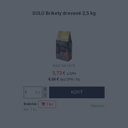
SOLO Brikety drevené 2,5 kg
Kód: 661470
5,73 €
s DPH
4,66 €
bez DPH
/ ks
KÚPIŤ
Balenie:
1 ks
Skladom
Min. 1 ks