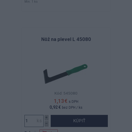
Min. 1 ks
Nôž na plevel L 45080
Kód: 545080
1,13 €
s DPH
0,92 €
bez DPH
/ ks
KÚPIŤ