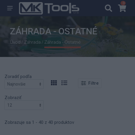
0
0
ZÁHRADA - OSTATNÉ
Úvod
Záhrada
Záhrada - Ostatné
/
/
Zoradiť podľa
Filtre
Zobraziť
Zobrazuje sa 1 - 40 z 40 produktov