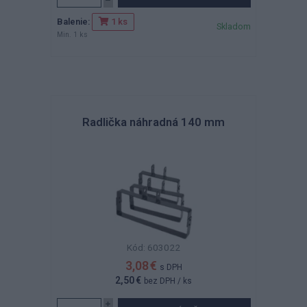
Balenie:
1 ks
Skladom
Min. 1 ks
Radlička náhradná 140 mm
Kód: 603022
3,08 €
s DPH
2,50 €
bez DPH
/ ks