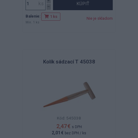
KÚPIŤ
Balenie:
1 ks
Nie je skladom
Min. 1 ks
Kolík sádzací T 45038
Kód: 545038
2,47 €
s DPH
2,01 €
bez DPH
/ ks