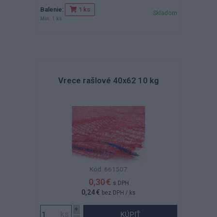
Balenie:
1 ks
Skladom
Min. 1 ks
Vrece rašlové 40x62 10 kg
Kód: 661507
0,30 €
s DPH
0,24 €
bez DPH
/ ks
KÚPIŤ