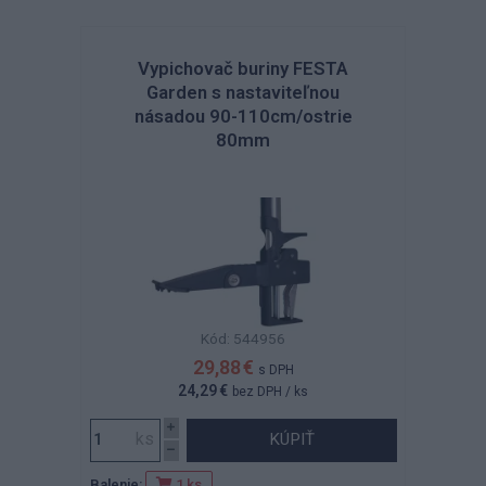
Vypichovač buriny FESTA
Garden s nastaviteľnou
násadou 90-110cm/ostrie
80mm
Kód: 544956
29,88 €
s DPH
24,29 €
bez DPH
/ ks
KÚPIŤ
Balenie:
1 ks