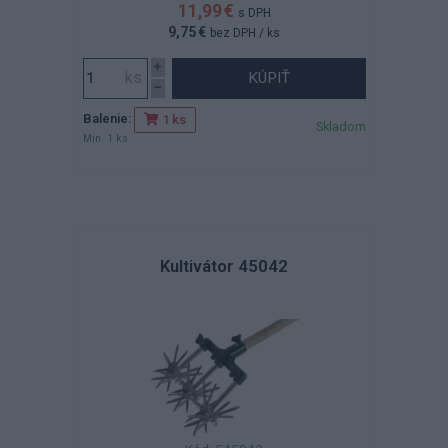
11,99 €
s DPH
9,75 €
bez DPH
/ ks
KÚPIŤ
Balenie:
1 ks
Skladom
Min. 1 ks
Kultivátor 45042