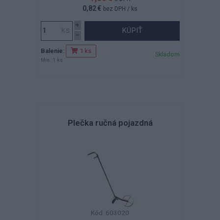
0,82 €
bez DPH
/ ks
KÚPIŤ
Balenie:
1 ks
Skladom
Min. 1 ks
Plečka ručná pojazdná
Kód: 603020