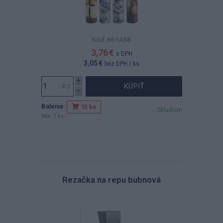
Kód: 661458
3,76 €
s DPH
3,05 €
bez DPH
/ ks
KÚPIŤ
Balenie:
15 ks
Skladom
Min. 1 ks
Rezačka na repu bubnová