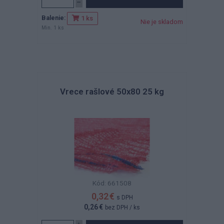
Balenie:
1 ks
Nie je skladom
Min. 1 ks
Vrece rašlové 50x80 25 kg
Kód: 661508
0,32 €
s DPH
0,26 €
bez DPH
/ ks