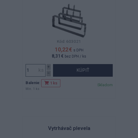
Kód: 603021
10,22 €
s DPH
8,31 €
bez DPH
/ ks
KÚPIŤ
Balenie:
1 ks
Skladom
Min. 1 ks
Vytrhávač plevela