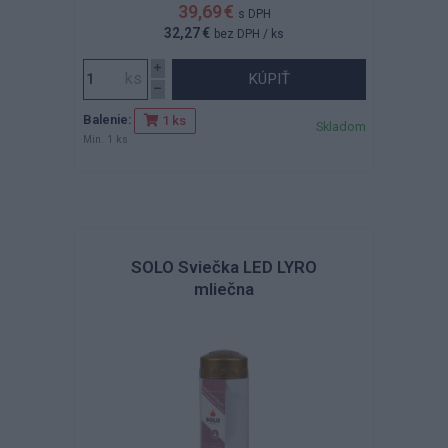
39,69 €
s DPH
32,27 €
bez DPH
/ ks
KÚPIŤ
Balenie:
1 ks
Skladom
Min. 1 ks
SOLO Sviečka LED LYRO
mliečna