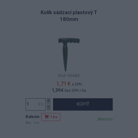
Kolík sádzací plastový T
180mm
Kód: 95485
1,71 €
s DPH
1,39 €
bez DPH
/ ks
KÚPIŤ
Balenie:
1 ks
Skladom
Min. 1 ks