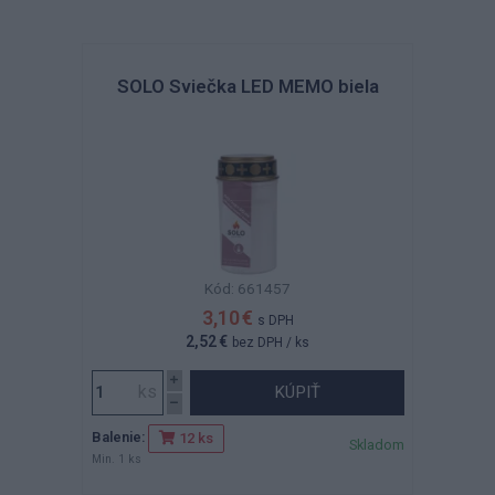
SOLO Sviečka LED MEMO biela
Kód: 661457
3,10 €
s DPH
2,52 €
bez DPH
/ ks
KÚPIŤ
Balenie:
12 ks
Skladom
Min. 1 ks