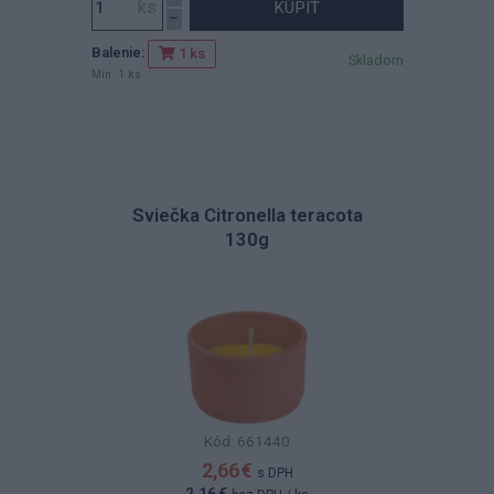
KÚPIŤ
Balenie:
1 ks
Skladom
Min. 1 ks
Sviečka Citronella teracota
130g
Kód: 661440
2,66 €
s DPH
2,16 €