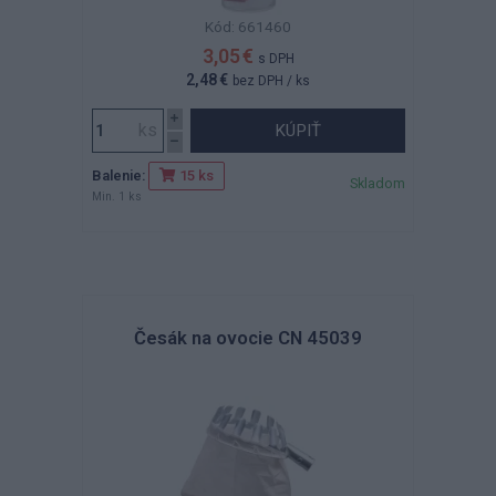
Kód: 661460
3,05 €
s DPH
2,48 €
bez DPH
/ ks
KÚPIŤ
Balenie:
15 ks
Skladom
Min. 1 ks
Česák na ovocie CN 45039