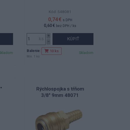
Kód: 548081
0,74 €
s DPH
0,60 €
bez DPH
/ ks
KÚPIŤ
Balenie:
10 ks
Skladom
Skladom
Min. 1 ks
"
Rýchlospojka s tŕňom
3/8" 9mm 48071