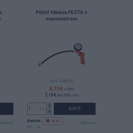
k.
Pištoľ fúkacia FESTA s
5
manometrom
Kód: 548010
8,73 €
s DPH
7,10 €
bez DPH
/ ks
KÚPIŤ
Balenie:
10 ks
Skladom
Skladom
Min. 1 ks