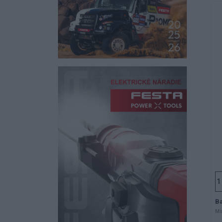
Ba
Mi