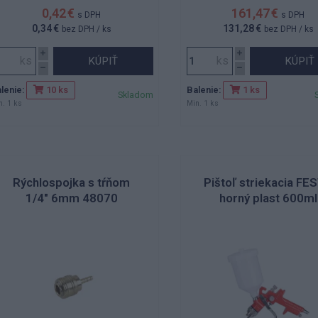
0,42 €
161,47 €
s DPH
s DPH
0,34 €
131,28 €
bez DPH
/ ks
bez DPH
/ ks
KÚPIŤ
KÚPIŤ
lenie:
Balenie:
10 ks
1 ks
Skladom
n. 1 ks
Min. 1 ks
Rýchlospojka s tŕňom
Pištoľ striekacia FE
1/4" 6mm 48070
horný plast 600ml