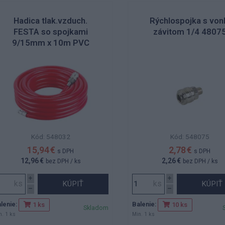
Hadica tlak.vzduch.
Rýchlospojka s von
FESTA so spojkami
závitom 1/4 4807
9/15mm x 10m PVC
Kód: 548032
Kód: 548075
15,94 €
2,78 €
s DPH
s DPH
12,96 €
2,26 €
bez DPH
/ ks
bez DPH
/ ks
KÚPIŤ
KÚPIŤ
lenie:
Balenie:
1 ks
10 ks
Skladom
n. 1 ks
Min. 1 ks