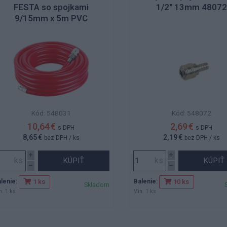
FESTA so spojkami
1/2" 13mm 48072
9/15mm x 5m PVC
Kód: 548031
Kód: 548072
10,64 €
2,69 €
s DPH
s DPH
8,65 €
2,19 €
bez DPH
/ ks
bez DPH
/ ks
KÚPIŤ
KÚPIŤ
lenie:
Balenie:
1 ks
10 ks
Skladom
n. 1 ks
Min. 1 ks