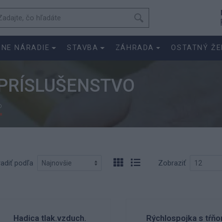
SNE NÁRADIE
STAVBA
ZÁHRADA
OSTATNÝ ŽE
PRÍSLUŠENSTVO
o
adiť podľa
Zobraziť
Hadica tlak.vzduch.
Rýchlospojka s tŕň