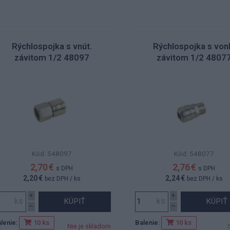
Rýchlospojka s vnút.
Rýchlospojka s von
závitom 1/2 48097
závitom 1/2 4807
Kód: 548097
Kód: 548077
2,70 €
2,76 €
s DPH
s DPH
2,20 €
2,24 €
bez DPH
/ ks
bez DPH
/ ks
KÚPIŤ
KÚPIŤ
lenie:
Balenie:
10 ks
10 ks
Nie je skladom