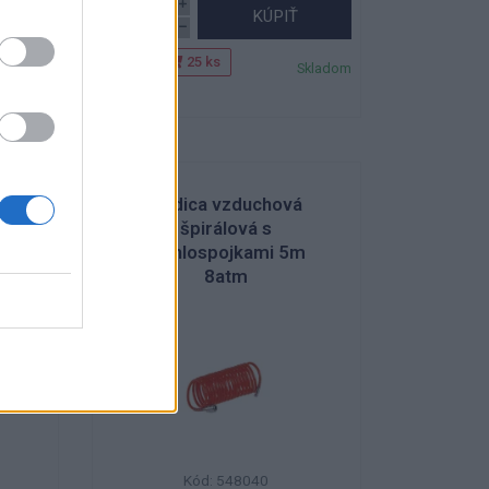
KÚPIŤ
Balenie:
25 ks
Skladom
Skladom
Min. 1 ks
A
Hadica vzduchová
špirálová s
rýchlospojkami 5m
8atm
Kód: 548040