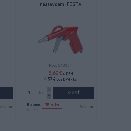
nástavcami FESTA
Kód: 548004
5,62 €
s DPH
4,57 €
bez DPH
/ ks
KÚPIŤ
Balenie:
10 ks
Skladom
Skladom
Min. 1 ks