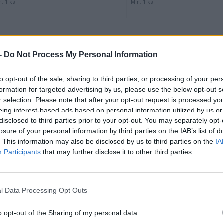
n. 1 ks
Min. 1 ks
-
Do Not Process My Personal Information
Hadica vzduchová
Pištoľ ofukovacia
špirálová s
FESTA stredná
to opt-out of the sale, sharing to third parties, or processing of your per
rýchlospojkami 10m
formation for targeted advertising by us, please use the below opt-out s
8atm
r selection. Please note that after your opt-out request is processed y
eing interest-based ads based on personal information utilized by us or
disclosed to third parties prior to your opt-out. You may separately opt-
losure of your personal information by third parties on the IAB’s list of
. This information may also be disclosed by us to third parties on the
IA
Participants
that may further disclose it to other third parties.
Kód: 548041
Kód: 548006
l Data Processing Opt Outs
8,76 €
3,80 €
s DPH
s DPH
7,12 €
3,09 €
bez DPH
/ ks
bez DPH
/ ks
o opt-out of the Sharing of my personal data.