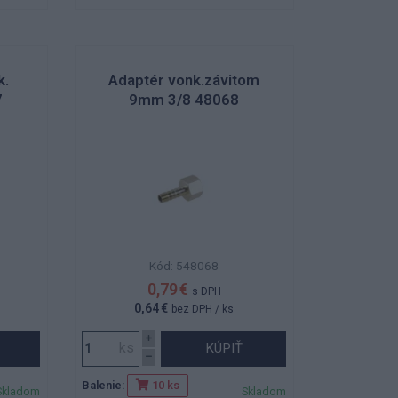
k.
Adaptér vonk.závitom
7
9mm 3/8 48068
Kód: 548068
0,79 €
s DPH
0,64 €
bez DPH
/ ks
KÚPIŤ
Balenie:
10 ks
Skladom
Skladom