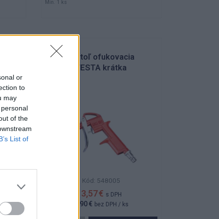
Min. 1 ks
Pištoľ ofukovacia
FESTA krátka
sonal or
ection to
ou may
 personal
out of the
 downstream
B’s List of
Kód: 548005
3,57 €
s DPH
2,90 €
bez DPH
/ ks