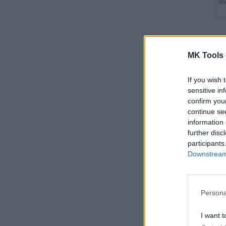
Mi
MK Tools 
If you wish 
sensitive in
confirm you
continue se
information 
further disc
participants
Downstream 
Persona
I want t