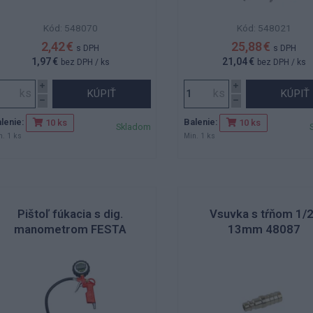
Kód: 548070
Kód: 548021
2,42 €
25,88 €
s DPH
s DPH
1,97 €
21,04 €
bez DPH
/ ks
bez DPH
/ ks
KÚPIŤ
KÚPIŤ
lenie:
Balenie:
10 ks
10 ks
Skladom
n. 1 ks
Min. 1 ks
Pištoľ fúkacia s dig.
Vsuvka s tŕňom 1/2
manometrom FESTA
13mm 48087