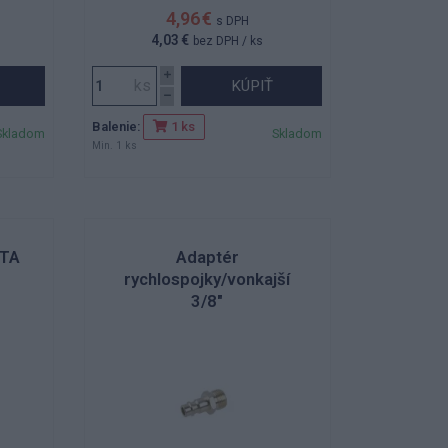
4,96 €
s DPH
4,03 €
bez DPH
/ ks
KÚPIŤ
Balenie:
1 ks
Skladom
Skladom
Min. 1 ks
STA
Adaptér
rychlospojky/vonkajší
3/8"