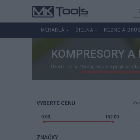
MERADLÁ
DIELŇA
REZNÉ A BRÚ
KOMPRESORY A 
Úvod
Dielňa
Kompresory a príslušenstv
/
/
VYBERTE CENU
Zor
0.00
162.00
ZNAČKY