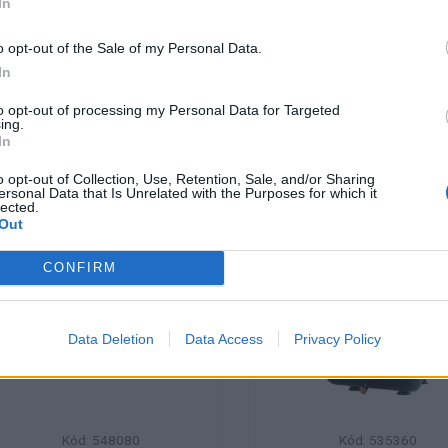
In
KÚPIŤ
KÚPIŤ
o opt-out of the Sale of my Personal Data.
lenie:
Balenie:
1 ks
25 ks
Skladom
In
n. 1 ks
Min. 1 ks
to opt-out of processing my Personal Data for Targeted
ing.
In
o opt-out of Collection, Use, Retention, Sale, and/or Sharing
Adaptér
Kompresor FEST
ersonal Data that Is Unrelated with the Purposes for which it
lected.
rychlospojky/vonkajší
bezolejový 6l
Out
1/4"
CONFIRM
Data Deletion
Data Access
Privacy Policy
Kód: 548080
Kód: 535360