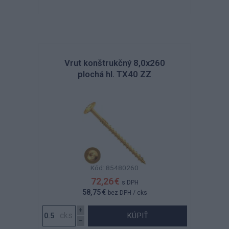
Vrut konštrukčný 8,0x260
plochá hl. TX40 ZZ
Kód: 85480260
72,26 €
s DPH
58,75 €
bez DPH
/ cks
KÚPIŤ