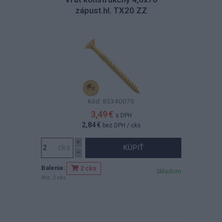
zápust.hl. TX20 ZZ
Kód: 85340070
3,49 €
s DPH
2,84 €
bez DPH
/ cks
KÚPIŤ
Balenie:
2 cks
Skladom
Min. 2 cks