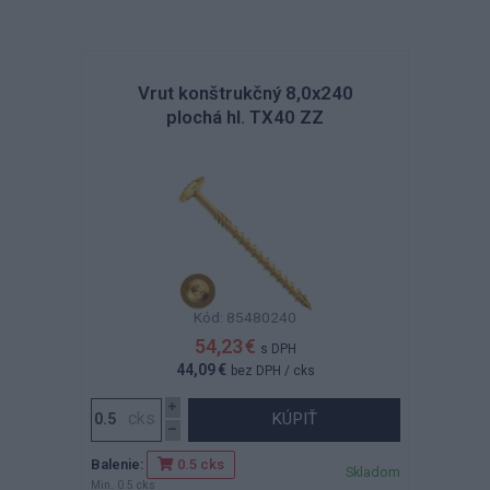
Vrut konštrukčný 8,0x240
plochá hl. TX40 ZZ
Kód: 85480240
54,23 €
s DPH
44,09 €
bez DPH
/ cks
KÚPIŤ
Balenie:
0.5 cks
Skladom
Min. 0.5 cks