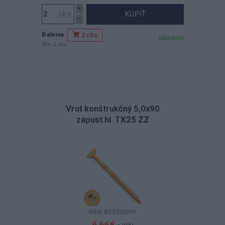
KÚPIŤ
Balenie:
2 cks
Skladom
Min. 2 cks
Vrut konštrukčný 5,0x90
zápust.hl. TX25 ZZ
Kód: 85350090
6,66 €