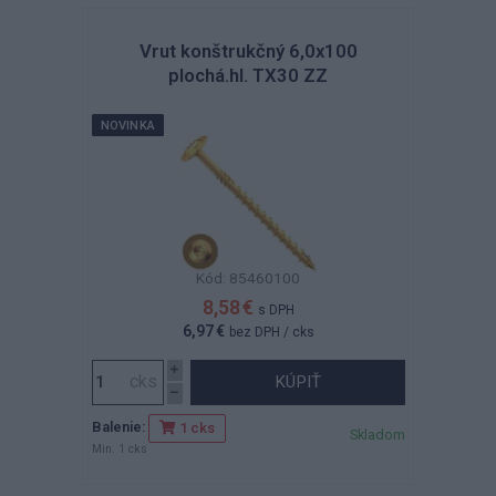
Vrut konštrukčný 6,0x100
plochá.hl. TX30 ZZ
NOVINKA
Kód: 85460100
8,58 €
s DPH
6,97 €
bez DPH
/ cks
KÚPIŤ
Balenie:
1 cks
Skladom
Min. 1 cks