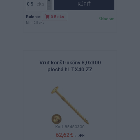
KÚPIŤ
Balenie:
0.5 cks
Skladom
Min. 0.5 cks
Vrut konštrukčný 8,0x300
plochá hl. TX40 ZZ
Kód: 85480300
62,62 €
s DPH