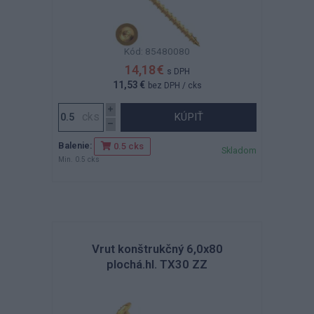
Kód: 85480080
14,18 €
s DPH
11,53 €
bez DPH
/ cks
KÚPIŤ
Balenie:
0.5 cks
Skladom
Min. 0.5 cks
Vrut konštrukčný 6,0x80
plochá.hl. TX30 ZZ