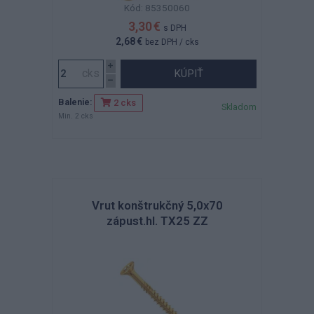
Kód: 85350060
3,30 €
s DPH
2,68 €
bez DPH
/ cks
KÚPIŤ
Balenie:
2 cks
Skladom
Min. 2 cks
Vrut konštrukčný 5,0x70
zápust.hl. TX25 ZZ