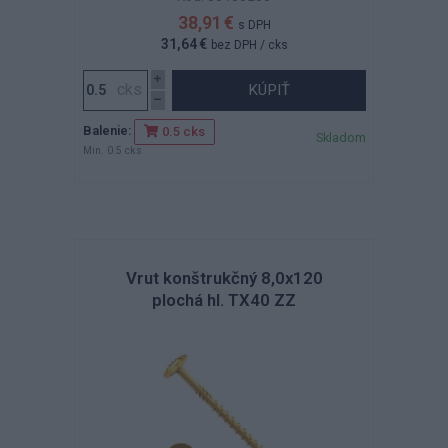
38,91 €
s DPH
31,64 €
bez DPH
/ cks
KÚPIŤ
Balenie:
0.5 cks
Skladom
Min. 0.5 cks
Vrut konštrukčný 8,0x120
plochá hl. TX40 ZZ