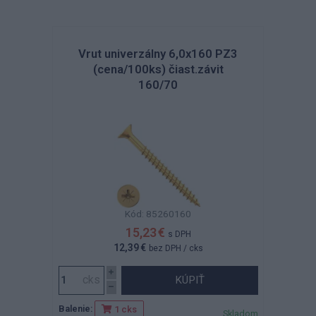
Vrut univerzálny 6,0x160 PZ3
(cena/100ks) čiast.závit
160/70
Kód: 85260160
15,23 €
s DPH
12,39 €
bez DPH
/ cks
KÚPIŤ
Balenie:
1 cks
Skladom