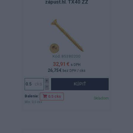
zápust.hl. TX40 ZZ
Kód: 85380200
32,91 €
s DPH
26,75 €
bez DPH
/ cks
KÚPIŤ
Balenie:
0.5 cks
Skladom
Min. 0.5 cks