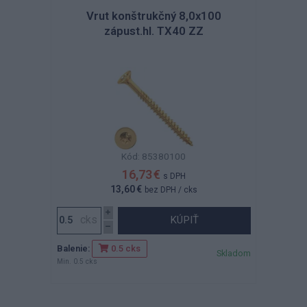
Vrut konštrukčný 8,0x100
zápust.hl. TX40 ZZ
Kód: 85380100
16,73 €
s DPH
13,60 €
bez DPH
/ cks
KÚPIŤ
Balenie:
0.5 cks
Skladom
Min. 0.5 cks