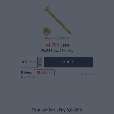
Kód: 85380240
44,70 €
s DPH
36,34 €
bez DPH
/ cks
KÚPIŤ
Balenie:
0.5 cks
Skladom
Min. 0.5 cks
Vrut konštrukčný 8,0x200