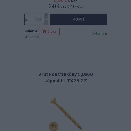
s DPH
5,41 €
bez DPH
/ cks
KÚPIŤ
Balenie:
2 cks
Skladom
Min. 2 cks
Vrut konštrukčný 5,0x60
zápust.hl. TX25 ZZ