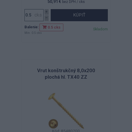
50,91 €
bez DPH
/ cks
KÚPIŤ
Balenie:
0.5 cks
Skladom
Min. 0.5 cks
Vrut konštrukčný 8,0x200
plochá hl. TX40 ZZ
Kód: 85480200