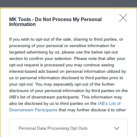
MK Tools -
Do Not Process My Personal
Information
Vrut konštrukčný 6,0x140
zápust.hl. TX30 ZZ
If you wish to opt-out of the sale, sharing to third parties, or
processing of your personal or sensitive information for
targeted advertising by us, please use the below opt-out
section to confirm your selection. Please note that after your
opt-out request is processed you may continue seeing
interest-based ads based on personal information utilized by
us or personal information disclosed to third parties prior to
your opt-out. You may separately opt-out of the further
disclosure of your personal information by third parties on the
Kód: 85360140
IAB’s list of downstream participants. This information may
11,88 €
s DPH
also be disclosed by us to third parties on the
IAB’s List of
9,66 €
bez DPH
/ cks
Downstream Participants
that may further disclose it to other
third parties.
KÚPIŤ
Personal Data Processing Opt Outs
Balenie:
1 cks
Skladom