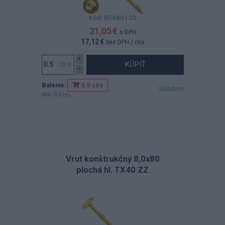
Kód: 85480120
21,05 €
s DPH
17,12 €
bez DPH
/ cks
KÚPIŤ
Balenie:
0.5 cks
Skladom
Min. 0.5 cks
Vrut konštrukčný 8,0x80
plochá hl. TX40 ZZ