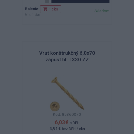
Balenie:
1 cks
Skladom
Min. 1 cks
Vrut konštrukčný 6,0x70
zápust.hl. TX30 ZZ
Kód: 85360070
6,03 €
s DPH
4,91 €
bez DPH
/ cks