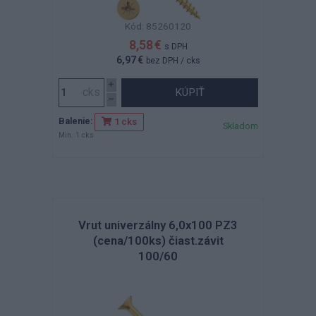
Kód: 85260120
8,58 €
s DPH
6,97 €
bez DPH
/ cks
KÚPIŤ
Balenie:
1 cks
Skladom
Min. 1 cks
Vrut univerzálny 6,0x100 PZ3
(cena/100ks) čiast.závit
100/60