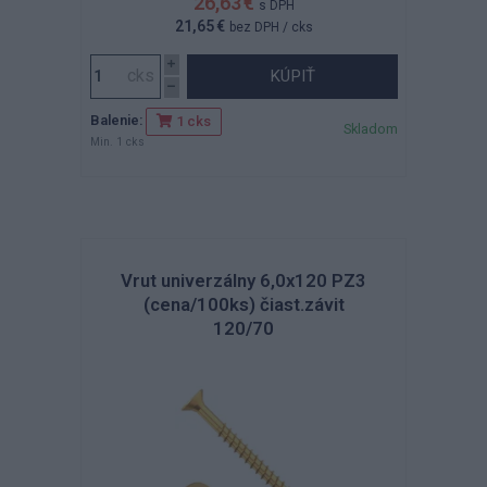
26,63 €
s DPH
21,65 €
bez DPH
/ cks
KÚPIŤ
Balenie:
1 cks
Skladom
Min. 1 cks
Vrut univerzálny 6,0x120 PZ3
(cena/100ks) čiast.závit
120/70