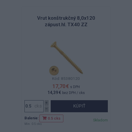
Vrut konštrukčný 8,0x120
zápust.hl. TX40 ZZ
Kód: 85380120
17,70 €
s DPH
14,39 €
bez DPH
/ cks
KÚPIŤ
Balenie:
0.5 cks
Skladom
Min. 0.5 cks