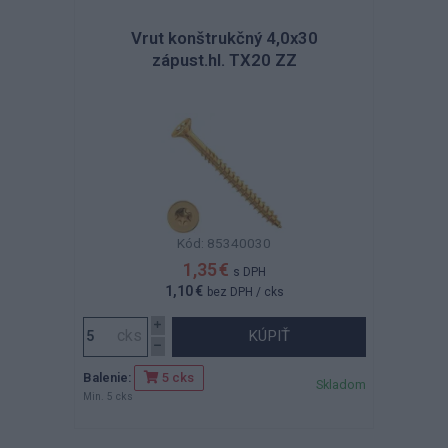
Vrut konštrukčný 4,0x30
zápust.hl. TX20 ZZ
Kód: 85340030
1,35 €
s DPH
1,10 €
bez DPH
/ cks
KÚPIŤ
Balenie:
5 cks
Skladom
Min. 5 cks