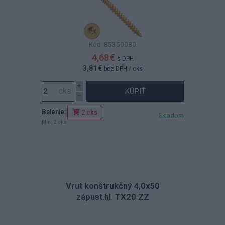
Kód: 85350080
4,68 €
s DPH
3,81 €
bez DPH
/ cks
KÚPIŤ
Balenie:
2 cks
Skladom
Min. 2 cks
Vrut konštrukčný 4,0x50
zápust.hl. TX20 ZZ