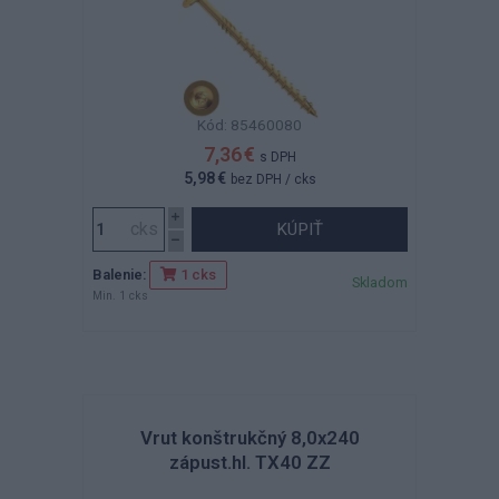
Kód: 85460080
7,36 €
s DPH
5,98 €
bez DPH
/ cks
KÚPIŤ
Balenie:
1 cks
Skladom
Min. 1 cks
Vrut konštrukčný 8,0x240
zápust.hl. TX40 ZZ