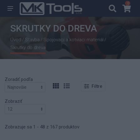
0
0
SKRUTKY DO DREVA
Úvod
Stavba
Spojovací a kotviaci materiál
/
/
/
Skrutky do dreva
Zoradiť podľa
Filtre
Zobraziť
Zobrazuje sa 1 - 48 z 167 produktov