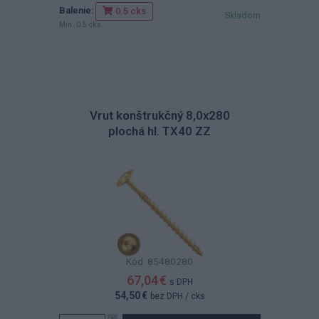
Balenie:
0.5 cks
Skladom
Min. 0.5 cks
Vrut konštrukčný 8,0x280
plochá hl. TX40 ZZ
Kód: 85480280
67,04 €
s DPH
54,50 €
bez DPH
/ cks