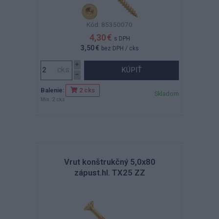
Kód: 85350070
4,30 €
s DPH
3,50 €
bez DPH
/ cks
KÚPIŤ
Balenie:
2 cks
Skladom
Min. 2 cks
Vrut konštrukčný 5,0x80
zápust.hl. TX25 ZZ