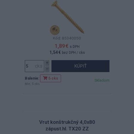
Kód: 85340050
1,89 €
s DPH
1,54 €
bez DPH
/ cks
KÚPIŤ
Balenie:
5 cks
Skladom
Min. 5 cks
Vrut konštrukčný 4,0x80
zápust.hl. TX20 ZZ