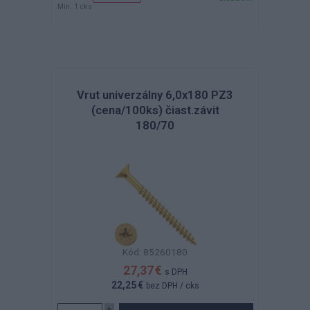
Min. 1 cks
Vrut univerzálny 6,0x180 PZ3
(cena/100ks) čiast.závit
180/70
Kód: 85260180
27,37 €
s DPH
22,25 €
bez DPH
/ cks