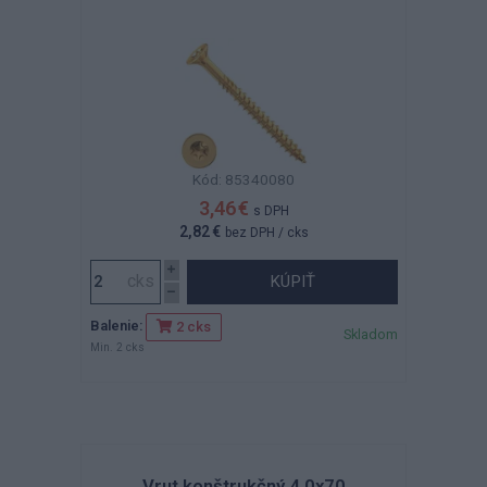
Kód: 85340080
3,46 €
s DPH
2,82 €
bez DPH
/ cks
KÚPIŤ
Balenie:
2 cks
Skladom
Min. 2 cks
Vrut konštrukčný 4,0x70