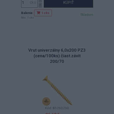
KÚPIŤ
Balenie:
1 cks
Skladom
Min. 1 cks
Vrut univerzálny 6,0x200 PZ3
(cena/100ks) čiast.závit
200/70
Kód: 85260200