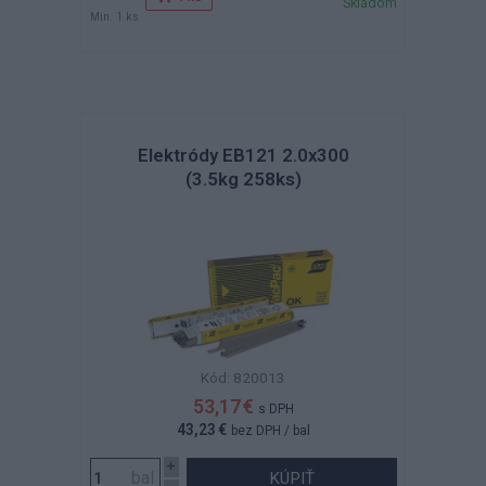
Skladom
Min. 1 ks
Elektródy EB121 2.0x300
(3.5kg 258ks)
Kód: 820013
53,17 €
s DPH
43,23 €
bez DPH
/ bal
KÚPIŤ