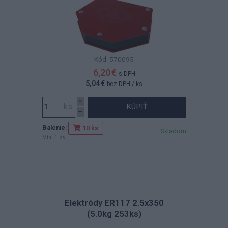
Kód: 570095
6,20 €
s DPH
5,04 €
bez DPH
/ ks
KÚPIŤ
Balenie:
10 ks
Skladom
Min. 1 ks
Elektródy ER117 2.5x350
(5.0kg 253ks)