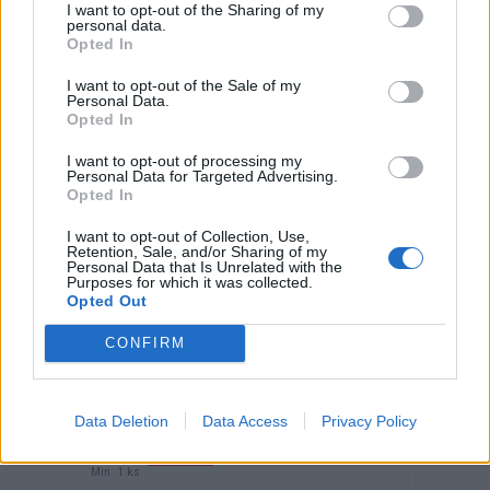
I want to opt-out of the Sharing of my
personal data.
Opted In
I want to opt-out of the Sale of my
Personal Data.
Držiak elektród EH Snap 200
Opted In
I want to opt-out of processing my
Personal Data for Targeted Advertising.
Opted In
I want to opt-out of Collection, Use,
Retention, Sale, and/or Sharing of my
Personal Data that Is Unrelated with the
Purposes for which it was collected.
Opted Out
Kód: 820248
16,50 €
s DPH
CONFIRM
13,41 €
bez DPH
/ ks
KÚPIŤ
Data Deletion
Data Access
Privacy Policy
Balenie:
1 ks
Skladom
Min. 1 ks