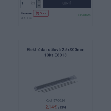
KÚPIŤ
Balenie:
5 ks
Skladom
Min. 1 ks
Elektróda rutilová 2.5x300mm
10ks E6013
Kód: 570026
2,14 €
s DPH