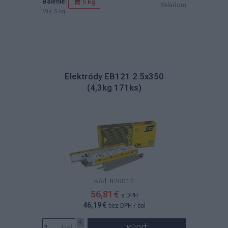
Balenie:
5 kg
Skladom
Min. 5 kg
Elektródy EB121 2.5x350
(4,3kg 171ks)
Kód: 820012
56,81 €
s DPH
46,19 €
bez DPH
/ bal