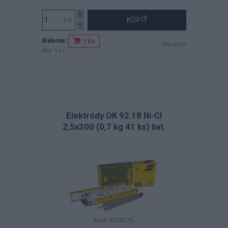
KÚPIŤ
Balenie:
1 ks
Skladom
Min. 1 ks
Elektródy OK 92.18 Ni-Cl
2,5x300 (0,7 kg 41 ks) liat.
Kód: 820075