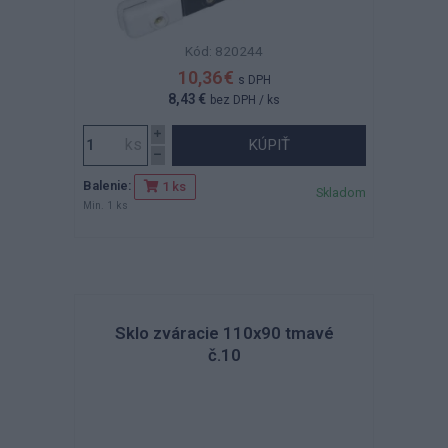
Kód: 820244
10,36 €
s DPH
8,43 €
bez DPH
/ ks
KÚPIŤ
Balenie:
1 ks
Skladom
Min. 1 ks
Sklo zváracie 110x90 tmavé
č.10