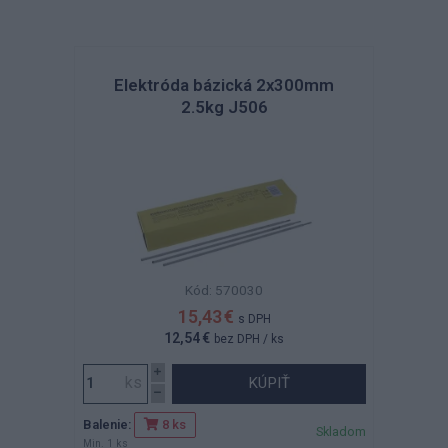
Elektróda bázická 2x300mm
2.5kg J506
Kód: 570030
15,43 €
s DPH
12,54 €
bez DPH
/ ks
KÚPIŤ
Balenie:
8 ks
Skladom
Min. 1 ks