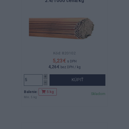
2.4/1000 cena/kg
Kód: 820102
5,23 €
s DPH
4,26 €
bez DPH
/ kg
KÚPIŤ
Balenie:
5 kg
Skladom
Min. 5 kg