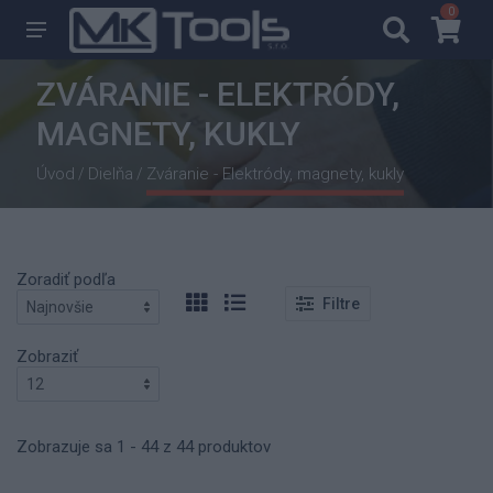
0
0
ZVÁRANIE - ELEKTRÓDY,
MAGNETY, KUKLY
Úvod
Dielňa
Zváranie - Elektródy, magnety, kukly
/
/
Zoradiť podľa
Filtre
Zobraziť
Zobrazuje sa 1 - 44 z 44 produktov