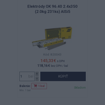
Elektródy OK 96.40 2.4x350
(2.0kg 231ks) AlSi5
Kód: 820043
145,33 €
s DPH
118,16 €
bez DPH
/ bal
KÚPIŤ
Balenie:
1 bal
Skladom
Min. 1 bal