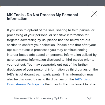
Elektródy ER117 2.0x300
MK Tools -
Do Not Process My Personal
(4.2kg 380ks)
Information
If you wish to opt-out of the sale, sharing to third parties, or
processing of your personal or sensitive information for
targeted advertising by us, please use the below opt-out
section to confirm your selection. Please note that after your
opt-out request is processed you may continue seeing
interest-based ads based on personal information utilized by
us or personal information disclosed to third parties prior to
Kód: 820023
your opt-out. You may separately opt-out of the further
65,55 €
s DPH
disclosure of your personal information by third parties on the
53,30 €
bez DPH
/ bal
IAB’s list of downstream participants. This information may
also be disclosed by us to third parties on the
IAB’s List of
KÚPIŤ
Downstream Participants
that may further disclose it to other
third parties.
Balenie:
3 bal
Skladom
Min. 1 bal
Personal Data Processing Opt Outs