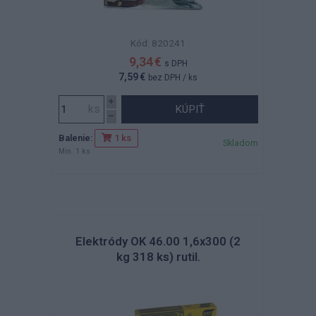
Kód: 820241
9,34 €
s DPH
7,59 €
bez DPH
/ ks
KÚPIŤ
Balenie:
1 ks
Skladom
Min. 1 ks
Elektródy OK 46.00 1,6x300 (2
kg 318 ks) rutil.