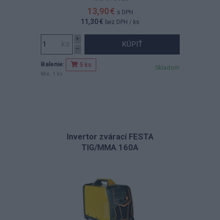
13,90 €
s DPH
11,30 €
bez DPH
/ ks
KÚPIŤ
Balenie:
5 ks
Skladom
Min. 1 ks
Invertor zvárací FESTA
TIG/MMA 160A