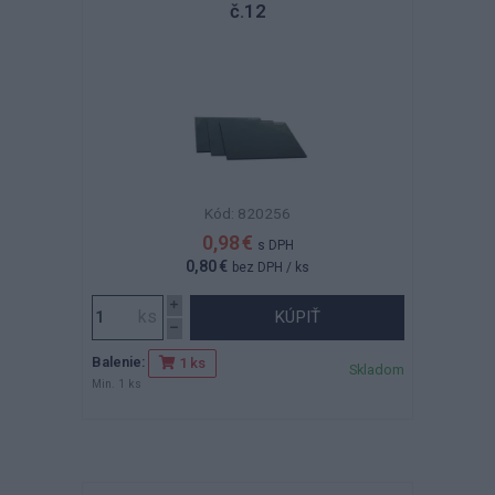
č.12
Kód: 820256
0,98 €
s DPH
0,80 €
bez DPH
/ ks
KÚPIŤ
Balenie:
1 ks
Skladom
Min. 1 ks