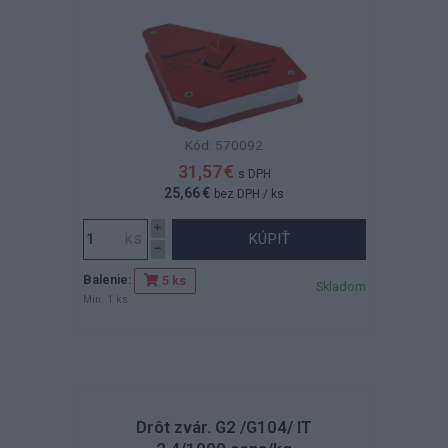
Kód: 570092
31,57 €
s DPH
25,66 €
bez DPH
/ ks
KÚPIŤ
Balenie:
5 ks
Skladom
Min. 1 ks
Drôt zvár. G2 /G104/ IT