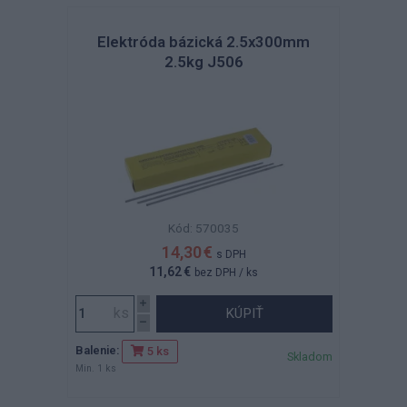
Elektróda bázická 2.5x300mm
2.5kg J506
Kód: 570035
14,30 €
s DPH
11,62 €
bez DPH
/ ks
KÚPIŤ
Balenie:
5 ks
Skladom
Min. 1 ks