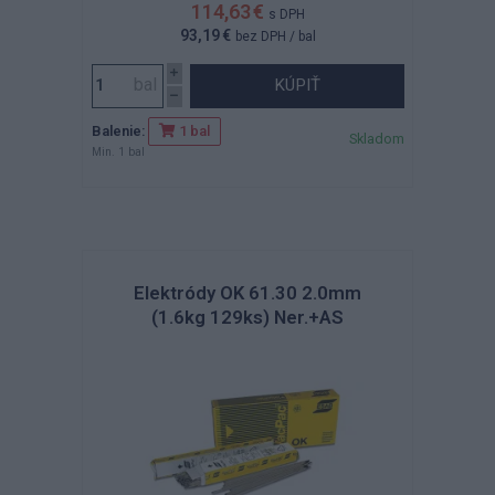
114,63 €
s DPH
93,19 €
bez DPH
/ bal
KÚPIŤ
Balenie:
1 bal
Skladom
Min. 1 bal
Elektródy OK 61.30 2.0mm
(1.6kg 129ks) Ner.+AS