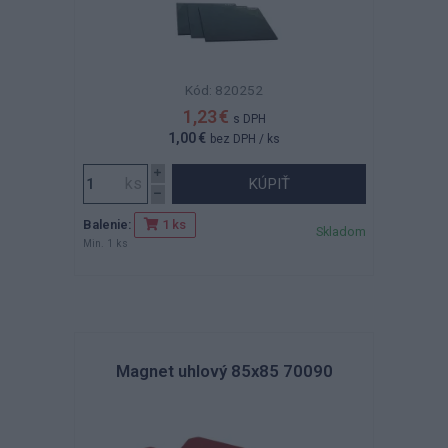
Kód: 820252
1,23 €
s DPH
1,00 €
bez DPH
/ ks
KÚPIŤ
Balenie:
1 ks
Skladom
Min. 1 ks
Magnet uhlový 85x85 70090