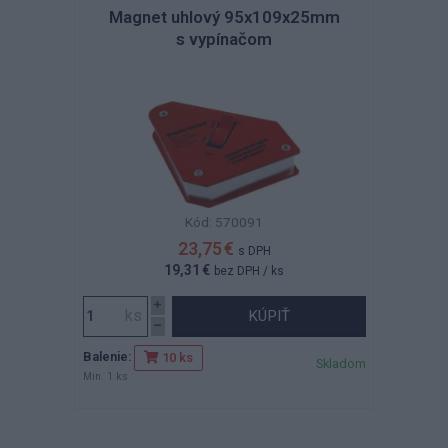
Magnet uhlový 95x109x25mm
s vypínačom
Kód: 570091
23,75 €
s DPH
19,31 €
bez DPH
/ ks
KÚPIŤ
Balenie:
10 ks
Skladom
Min. 1 ks