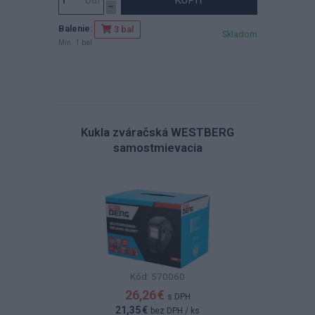
KÚPIŤ
Balenie:
3 bal
Skladom
Min. 1 bal
Kukla zváračská WESTBERG
samostmievacia
Kód: 570060
26,26 €
s DPH
21,35 €
bez DPH
/ ks