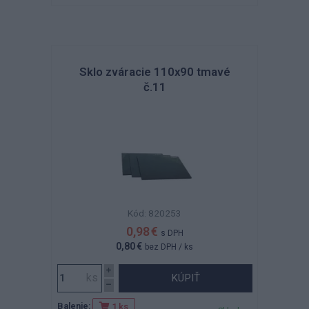
Sklo zváracie 110x90 tmavé
č.11
Kód: 820253
0,98 €
s DPH
0,80 €
bez DPH
/ ks
KÚPIŤ
Balenie:
1 ks