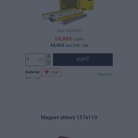
Kód: 820060
54,86 €
s DPH
44,60 €
bez DPH
/ bal
KÚPIŤ
Balenie:
1 bal
Skladom
Min. 1 bal
Magnet uhlový 137x110