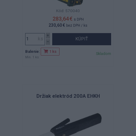
Kód: 570040
283,64 €
s DPH
230,60 €
bez DPH
/ ks
KÚPIŤ
Balenie:
1 ks
Skladom
Min. 1 ks
Držiak elektród 200A EHKH