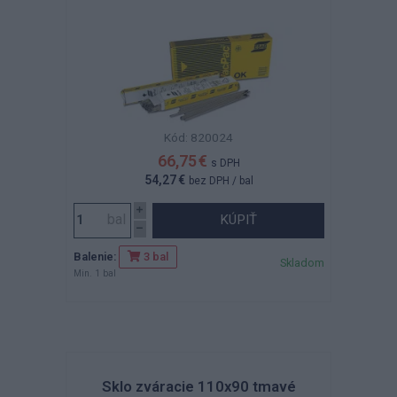
Kód: 820024
66,75 €
s DPH
54,27 €
bez DPH
/ bal
KÚPIŤ
Balenie:
3 bal
Skladom
Min. 1 bal
Sklo zváracie 110x90 tmavé