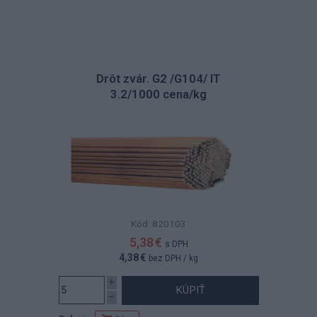
Drôt zvár. G2 /G104/ IT
3.2/1000 cena/kg
Kód: 820103
5,38 €
s DPH
4,38 €
bez DPH
/ kg
KÚPIŤ