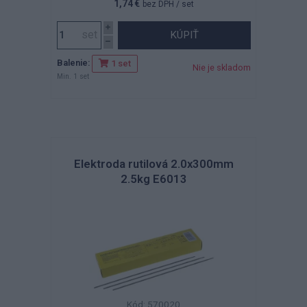
1,74 €
bez DPH
/ set
KÚPIŤ
Balenie:
1 set
Nie je skladom
Min. 1 set
Elektroda rutilová 2.0x300mm
2.5kg E6013
Kód: 570020