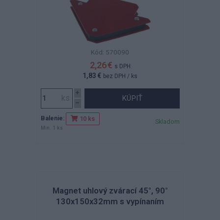
Kód: 570090
2,26 €
s DPH
1,83 €
bez DPH
/ ks
KÚPIŤ
Balenie:
10 ks
Skladom
Min. 1 ks
Magnet uhlový zvárací 45°, 90°
130x150x32mm s vypínaním