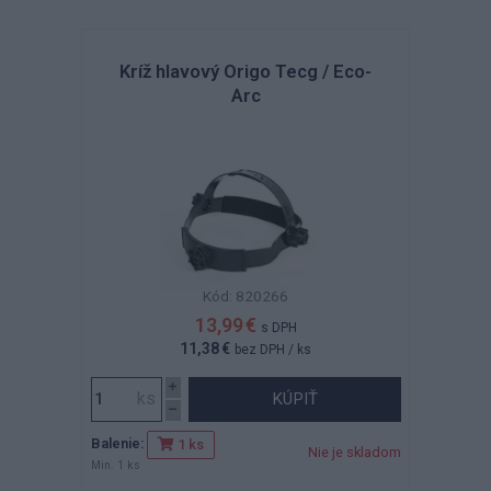
Kríž hlavový Origo Tecg / Eco-
Arc
Kód: 820266
13,99 €
s DPH
11,38 €
bez DPH
/ ks
KÚPIŤ
Balenie:
1 ks
Nie je skladom
Min. 1 ks