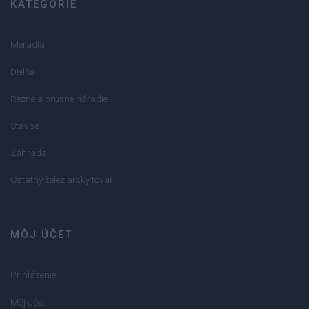
KATEGÓRIE
Meradlá
Dielňa
Rezné a brúsne náradie
Stavba
Záhrada
Ostatný železiarsky tovar
MÔJ ÚČET
Prihlásenie
Môj účet