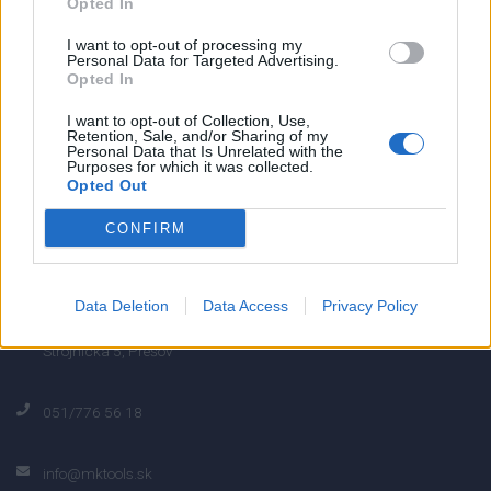
Opted In
0
I want to opt-out of processing my
Personal Data for Targeted Advertising.
Opted In
0% zákazníkov odporúča produkt
I want to opt-out of Collection, Use,
Retention, Sale, and/or Sharing of my
Personal Data that Is Unrelated with the
5
Purposes for which it was collected.
Opted Out
4
3
CONFIRM
2
1
Data Deletion
Data Access
Privacy Policy
Strojnícka 5, Prešov
Strojnícka 5, Prešov
051/776 56 18
info@mktools.sk