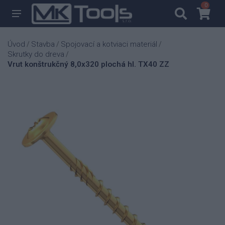
0
0
Úvod
Stavba
Spojovací a kotviaci materiál
/
/
/
Skrutky do dreva
/
Vrut konštrukčný 8,0x320 plochá hl. TX40 ZZ