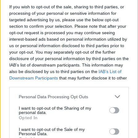
If you wish to opt-out of the sale, sharing to third parties, or
DETAIL
HODNOTENIE
processing of your personal or sensitive information for
PRODUKTU
PRODUKTU
targeted advertising by us, please use the below opt-out
section to confirm your selection. Please note that after your
Popis produktu
opt-out request is processed you may continue seeing
interest-based ads based on personal information utilized by
us or personal information disclosed to third parties prior to
Konštrukčné vruty s tanierovou hlavou a drážkou Torx Tieto
your opt-out. You may separately opt-out of the further
stavebné tesárske vruty s tanierovou hlavou sa vyznačujú
disclosure of your personal information by third parties on the
vysokou pevnosťou vďaka použitému materiálu s vyšším
IAB’s list of downstream participants. This information may
obsahom uhlíka a následnému tepelnému zušľachteniu.
also be disclosed by us to third parties on the
IAB’s List of
Konštrukčná skrutka je opatrená na povrchu klzným lakom, čím
Downstream Participants
that may further disclose it to other
third parties.
sa znižuje trenie pri zavrtávaní do materiálu. Ďalšou prednosťou
stavebného vrutu je jeho špeciálna rezná špička a dvojchodý
Personal Data Processing Opt Outs
závit, ktoré umožňujú ľahké zavŕtanie aj do tvrdšieho dreva bez
predchádzajúceho predvŕtania. Väčšia plocha tanierovej hlavy
I want to opt-out of the Sharing of my
personal data.
umožňuje vyššiu zvernú silu, nedochádza k priechodu hlavy
Opted In
spájaným materiálom. Jednotkova cena je za cks=100ks
I want to opt-out of the Sale of my
Personal Data.