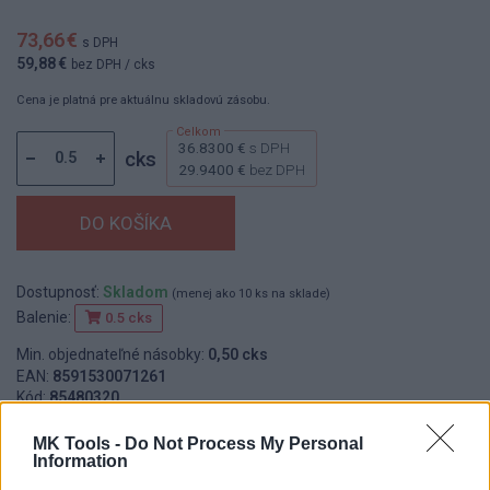
73,66 €
s DPH
59,88 €
bez DPH
/ cks
Cena je platná pre aktuálnu skladovú zásobu.
36.8300 €
s DPH
cks
29.9400 €
bez DPH
Dostupnosť:
Skladom
(menej ako 10 ks na sklade)
Balenie:
0.5 cks
Min. objednateľné násobky:
0,50 cks
EAN:
8591530071261
Kód:
85480320
Značka:
HAŠPL
MK Tools -
Do Not Process My Personal
Information