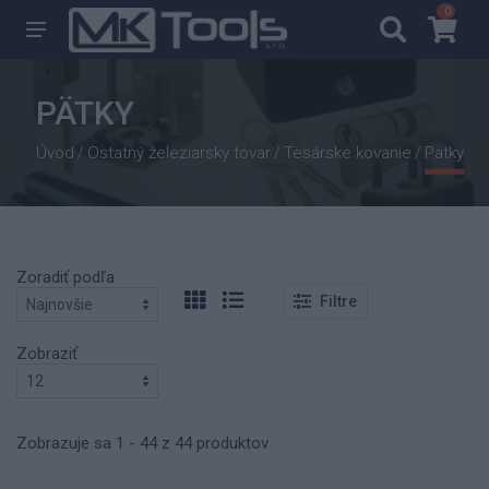
0
0
PÄTKY
Úvod
Ostatný železiarsky tovar
Tesárske kovanie
Pätky
/
/
/
Zoradiť podľa
Filtre
Zobraziť
Zobrazuje sa 1 - 44 z 44 produktov