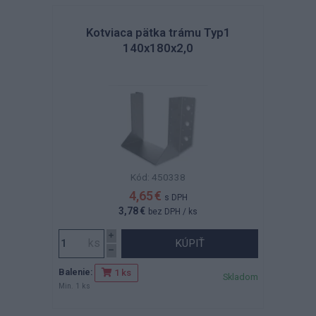
Kotviaca pätka trámu Typ1
140x180x2,0
Kód: 450338
4,65 €
s DPH
3,78 €
bez DPH
/ ks
KÚPIŤ
Balenie:
1 ks
Skladom
Min. 1 ks