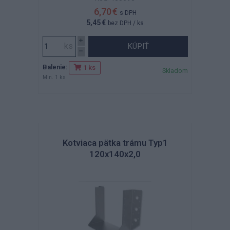
6,70 €
s DPH
5,45 €
bez DPH
/ ks
KÚPIŤ
Balenie:
1 ks
Skladom
Min. 1 ks
Kotviaca pätka trámu Typ1
120x140x2,0