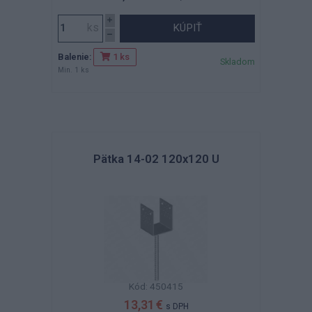
KÚPIŤ
Balenie:
1 ks
Skladom
Min. 1 ks
Pätka 14-02 120x120 U
Kód: 450415
13,31 €
s DPH