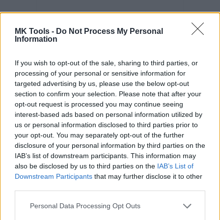
MK Tools -
Do Not Process My Personal
Information
If you wish to opt-out of the sale, sharing to third parties, or
processing of your personal or sensitive information for
Kód: 450341
targeted advertising by us, please use the below opt-out
4,23 €
s DPH
section to confirm your selection. Please note that after your
3,44 €
bez DPH
/ ks
opt-out request is processed you may continue seeing
interest-based ads based on personal information utilized by
KÚPIŤ
us or personal information disclosed to third parties prior to
your opt-out. You may separately opt-out of the further
Balenie:
1 ks
Skladom
disclosure of your personal information by third parties on the
Min. 1 ks
IAB’s list of downstream participants. This information may
also be disclosed by us to third parties on the
IAB’s List of
Downstream Participants
that may further disclose it to other
third parties.
Personal Data Processing Opt Outs
Kotviaca pätka trámu Typ1