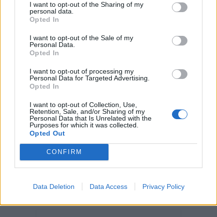
100x100x2,0
I want to opt-out of the Sharing of my
personal data.
Opted In
I want to opt-out of the Sale of my
Personal Data.
Opted In
I want to opt-out of processing my
Personal Data for Targeted Advertising.
Opted In
Kód: 450328
1,87 €
I want to opt-out of Collection, Use,
s DPH
Retention, Sale, and/or Sharing of my
1,52 €
bez DPH
/ ks
Personal Data that Is Unrelated with the
Purposes for which it was collected.
Opted Out
KÚPIŤ
CONFIRM
Balenie:
1 ks
Skladom
Min. 1 ks
Data Deletion
Data Access
Privacy Policy