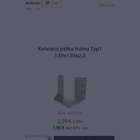
Balenie:
1 ks
Skladom
Min. 1 ks
Kotviaca pätka trámu Typ1
120x120x2,0
Kód: 450333
2,29 €
s DPH
1,86 €
bez DPH
/ ks