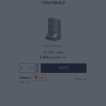
100x100x2,0
Kód: 450345
4,18 €
s DPH
3,40 €
bez DPH
/ ks
KÚPIŤ
Balenie:
1 ks
Skladom
Min. 1 ks