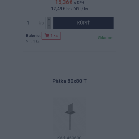
15,36 €
s DPH
12,49 €
bez DPH
/ ks
KÚPIŤ
Balenie:
1 ks
Skladom
Min. 1 ks
Pätka 80x80 T
Kód: 450690