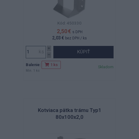
Kód: 450330
2,50 €
s DPH
2,03 €
bez DPH
/ ks
KÚPIŤ
Balenie:
1 ks
Skladom
Min. 1 ks
Kotviaca pätka trámu Typ1
80x100x2,0