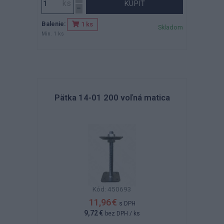
KÚPIŤ
Balenie:
1 ks
Skladom
Min. 1 ks
Pätka 14-01 200 voľná matica
Kód: 450693
11,96 €
s DPH
9,72 €
bez DPH
/ ks