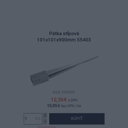
Pätka stĺpová
101x101x900mm 55403
Kód: 555403
12,36 €
s DPH
10,05 €
bez DPH
/ ks
KÚPIŤ