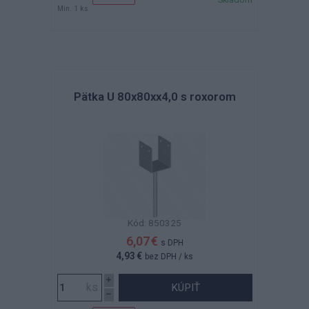
Min. 1 ks
Pätka U 80x80xx4,0 s roxorom
Kód: 850325
6,07 €
s DPH
4,93 €
bez DPH
/ ks
KÚPIŤ