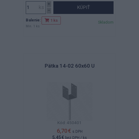
KÚPIŤ
Balenie:
1 ks
Skladom
Min. 1 ks
Pätka 14-02 60x60 U
Kód: 450401
6,70 €
s DPH
5,45 €
bez DPH
/ ks