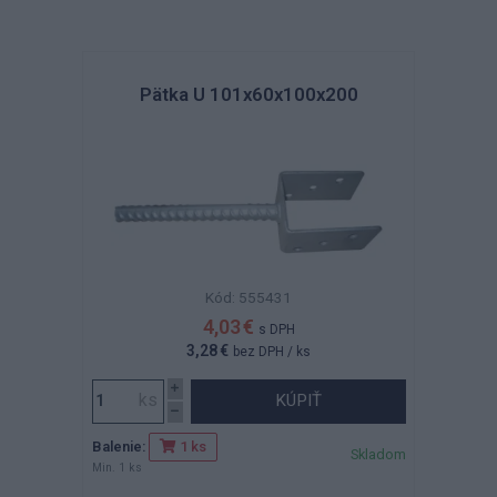
Pätka U 101x60x100x200
Kód: 555431
4,03 €
s DPH
3,28 €
bez DPH
/ ks
KÚPIŤ
Balenie:
1 ks
Skladom
Min. 1 ks