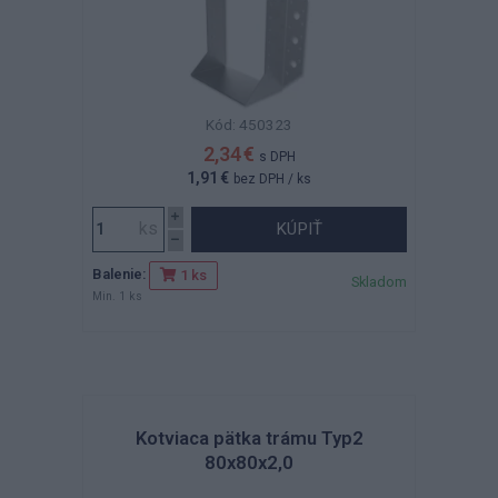
Kód: 450323
2,34 €
s DPH
1,91 €
bez DPH
/ ks
KÚPIŤ
Balenie:
1 ks
Skladom
Min. 1 ks
Kotviaca pätka trámu Typ2
80x80x2,0