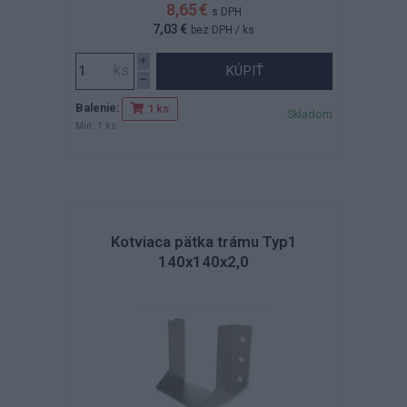
8,65 €
s DPH
7,03 €
bez DPH
/ ks
KÚPIŤ
Balenie:
1 ks
Skladom
Min. 1 ks
Kotviaca pätka trámu Typ1
140x140x2,0