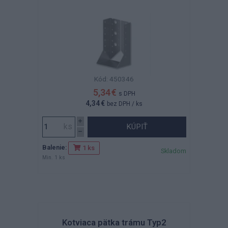
Kód: 450346
5,34 €
s DPH
4,34 €
bez DPH
/ ks
KÚPIŤ
Balenie:
1 ks
Skladom
Min. 1 ks
Kotviaca pätka trámu Typ2