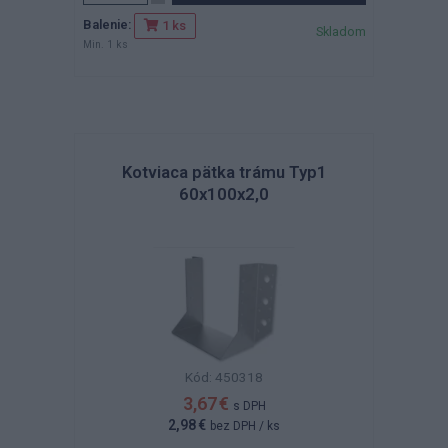
Balenie:
1 ks
Skladom
Min. 1 ks
Kotviaca pätka trámu Typ1
60x100x2,0
Kód: 450318
3,67 €
s DPH
2,98 €
bez DPH
/ ks