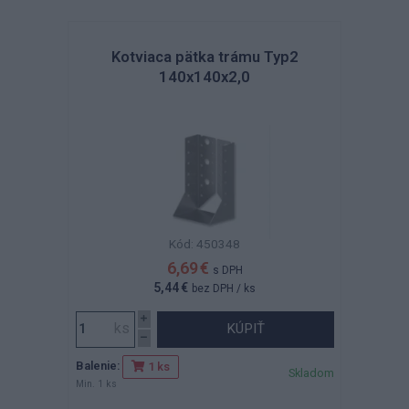
Kotviaca pätka trámu Typ2
140x140x2,0
Kód: 450348
6,69 €
s DPH
5,44 €
bez DPH
/ ks
KÚPIŤ
Balenie:
1 ks
Skladom
Min. 1 ks