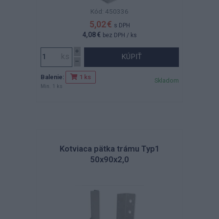
Kód: 450336
5,02 €
s DPH
4,08 €
bez DPH
/ ks
KÚPIŤ
Balenie:
1 ks
Skladom
Min. 1 ks
Kotviaca pätka trámu Typ1
50x90x2,0