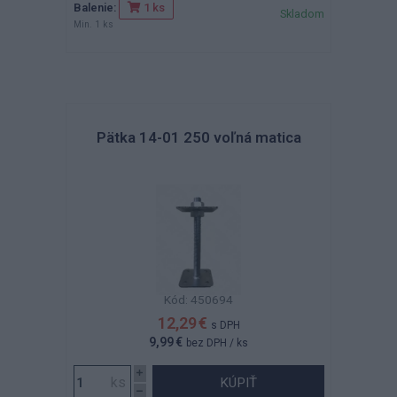
Balenie:
1 ks
Skladom
Min. 1 ks
Pätka 14-01 250 voľná matica
Kód: 450694
12,29 €
s DPH
9,99 €
bez DPH
/ ks
KÚPIŤ