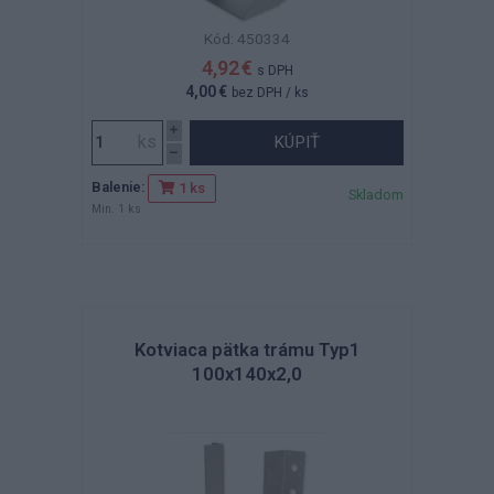
Kód: 450334
4,92 €
s DPH
4,00 €
bez DPH
/ ks
KÚPIŤ
Balenie:
1 ks
Skladom
Min. 1 ks
Kotviaca pätka trámu Typ1
100x140x2,0