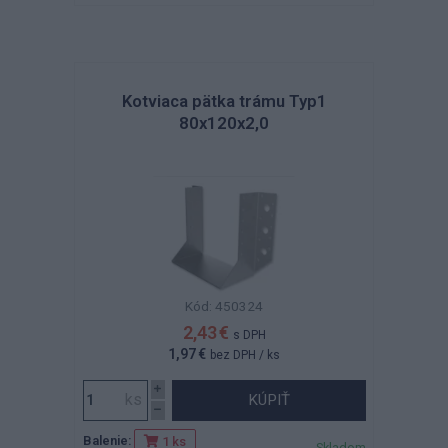
Kotviaca pätka trámu Typ1
80x120x2,0
Kód: 450324
2,43 €
s DPH
1,97 €
bez DPH
/ ks
KÚPIŤ
Balenie:
1 ks
Skladom