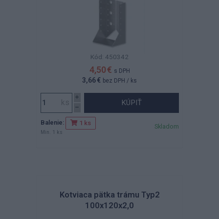
Kód: 450342
4,50 €
s DPH
3,66 €
bez DPH
/ ks
KÚPIŤ
Balenie:
1 ks
Skladom
Min. 1 ks
Kotviaca pätka trámu Typ2
100x120x2,0