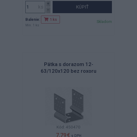
KÚPIŤ
Balenie:
1 ks
Skladom
Min. 1 ks
Pätka s dorazom 12-
63/120x120 bez roxoru
Kód: 450470
7,79 €
s DPH