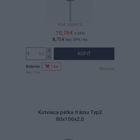
Kód: 450412
10,76 €
s DPH
8,75 €
bez DPH
/ ks
KÚPIŤ
Balenie:
1 ks
Skladom
Min. 1 ks
Kotviaca pätka trámu Typ2
80x100x2,0