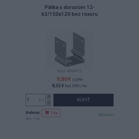
Pätka s dorazom 12-
63/150x120 bez roxoru
Kód: 450472
9,86 €
s DPH
8,02 €
bez DPH
/ ks
KÚPIŤ
Balenie:
1 ks
Skladom
Min. 1 ks