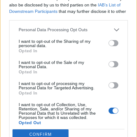
also be disclosed by us to third parties on the
IAB’s List of
0
Downstream Participants
that may further disclose it to other
third parties.
Personal Data Processing Opt Outs
0% zákazníkov odporúča produkt
I want to opt-out of the Sharing of my
personal data.
Opted In
5
4
I want to opt-out of the Sale of my
Personal Data.
3
Opted In
2
I want to opt-out of processing my
1
Personal Data for Targeted Advertising.
Strojnícka 5, Prešov
Opted In
Strojnícka 5, Prešov
I want to opt-out of Collection, Use,
Retention, Sale, and/or Sharing of my
Personal Data that Is Unrelated with the
Purposes for which it was collected.
051/776 56 18
Opted Out
CONFIRM
info@mktools.sk