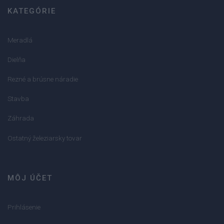
KATEGÓRIE
Meradlá
Dielňa
Rezné a brúsne náradie
Stavba
Záhrada
Ostatný železiarsky tovar
MÔJ ÚČET
Prihlásenie