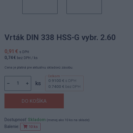
Vrták DIN 338 HSS-G vybr. 2.60
0,91 €
s DPH
0,74 €
bez DPH
/ ks
Cena je platná pre aktuálnu skladovú zásobu.
0.9100 €
s DPH
ks
0.7400 €
bez DPH
Dostupnosť:
Skladom
(menej ako 10 ks na sklade)
Balenie:
10 ks