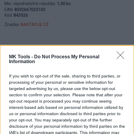
Min. objednateľné násobky:
1,00 ks
EAN:
8592667025103
Kód:
843026
Značka:
NASTROJE CZ
DETAIL
HODNOTENIE
PRODUKTU
PRODUKTU
MK Tools -
Do Not Process My Personal
Information
Popis produktu
If you wish to opt-out of the sale, sharing to third parties, or
processing of your personal or sensitive information for
Výkonný vybrusovaný vrták odporúčaný pre vŕtanie do
targeted advertising by us, please use the below opt-out
súčiastok z nelegovanej aj legovanej ocele, oceľoliatiny do
section to confirm your selection. Please note that after your
opt-out request is processed you may continue seeing
pevnosti 900 N/mm2, šedej temperovanej i tvárnej litiny,
interest-based ads based on personal information utilized by
spekanej ocele, hliníkovej zliatiny s krátkou trieskou, bronzu.
us or personal information disclosed to third parties prior to
Vyrobený podľa normy DIN 338 a PN2913 z materiálu HSS,
your opt-out. You may separately opt-out of the further
Profi Line
disclosure of your personal information by third parties on the
IAB’s list of downstream participants. This information may