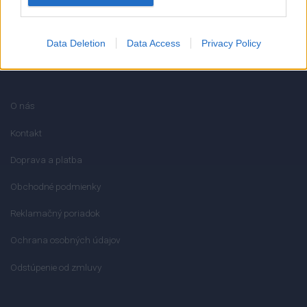
Data Deletion
Data Access
Privacy Policy
INFORMÁCIE
O nás
Kontakt
Doprava a platba
Obchodné podmienky
Reklamačný poriadok
Ochrana osobných údajov
Odstúpenie od zmluvy