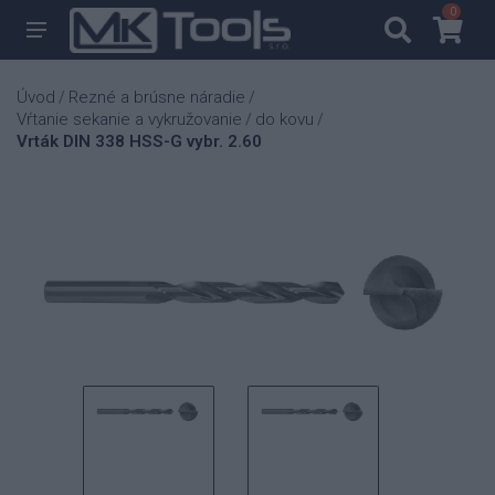
0
0
Úvod
Rezné a brúsne náradie
/
/
Vŕtanie sekanie a vykružovanie
do kovu
/
/
Vrták DIN 338 HSS-G vybr. 2.60