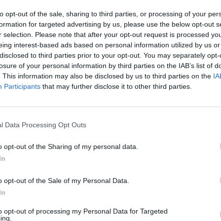
Dostupnosť:
Skladom
(do 50 ks n
to opt-out of the sale, sharing to third parties, or processing of your per
Balenie:
10 ks
formation for targeted advertising by us, please use the below opt-out s
Min. objednateľné násobky:
1,00
r selection. Please note that after your opt-out request is processed y
Kód:
842545
eing interest-based ads based on personal information utilized by us or
disclosed to third parties prior to your opt-out. You may separately opt-
Značka:
NASTROJE CZ
losure of your personal information by third parties on the IAB’s list of
. This information may also be disclosed by us to third parties on the
IA
Participants
that may further disclose it to other third parties.
NIE PRODUKTU
l Data Processing Opt Outs
o opt-out of the Sharing of my personal data.
In
oužiteľný v titánových
o opt-out of the Sale of my Personal Data.
ti korózii, kyselinám a
In
z materiálu HSSCo5, Profi
to opt-out of processing my Personal Data for Targeted
ing.