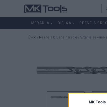
MERADLÁ
DIELŇA
REZNÉ A BRÚ
Úvod
Rezné a brúsne náradie
Vŕtanie sekanie 
/
/
MK Tools 