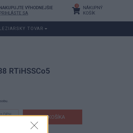
0
NAKUPUJTE VÝHODNEJŠIE
NÁKUPNÝ
PRIHLÁSTE SA
KOŠÍK
LEZIARSKY TOVAR
338 RTiHSSCo5
ásobu.
s DPH
bez DPH