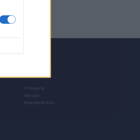
MÔJ ÚČET
Prihlásenie
Môj účet
Moje objednávky