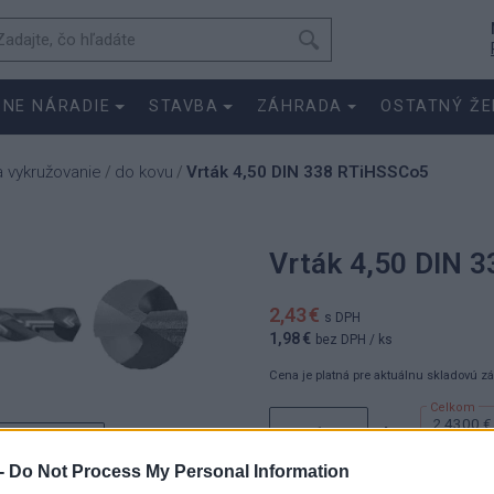
SNE NÁRADIE
STAVBA
ZÁHRADA
OSTATNÝ ŽE
a vykružovanie
do kovu
Vrták 4,50 DIN 338 RTiHSSCo5
/
/
Vrták 4,50 DIN 
2,43 €
s DPH
1,98 €
bez DPH
/ ks
Cena je platná pre aktuálnu skladovú z
2.4300 €
ks
1.9800 €
-
Do Not Process My Personal Information