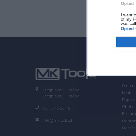
Opted 
0
I want t
of my P
was col
Opted 
0% zákazníkov odporúča produkt
INFO
O nás
Strojnícka 5, Prešov
Kontakt
Strojnícka 5, Prešov
Doprava
Obchod
051/776 56 18
Reklam
info@mktools.sk
Ochran
Odstúp