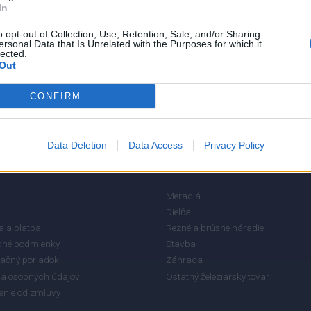
In
5
o opt-out of Collection, Use, Retention, Sale, and/or Sharing
ersonal Data that Is Unrelated with the Purposes for which it
4
lected.
3
Out
2
CONFIRM
1
Data Deletion
Data Access
Privacy Policy
RMÁCIE
KATEGÓRIE
Meradlá
Dielňa
 a platba
Rezné a brúsne náradie
né podmienky
Stavba
ačný poriadok
Záhrada
a osobných údajov
Ostatný železiarsky tovar
enie od zmluvy