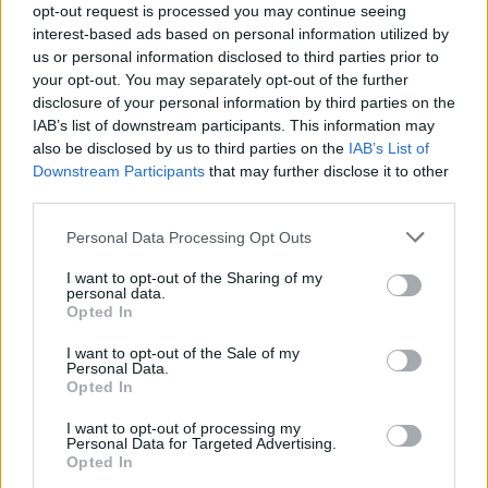
opt-out request is processed you may continue seeing
inovovaná horizontálna valcová libela - ľahká viditeľnosť zo
interest-based ads based on personal information utilized by
všetkých uhlov pohľadu dvojité krúžky v libele - vonkajšie krúžky
us or personal information disclosed to third parties prior to
pre sklon 2% výraznejšia fluorescenčná kvapalina pre lepšiu
your opt-out. You may separately opt-out of the further
viditeľnosť bubliny na slnku aj v horších svetelných
disclosure of your personal information by third parties on the
podmienkach vodováha s dvoma libelami presnosť 0,5 mm/m
IAB’s list of downstream participants. This information may
= 0,0285° hrúbka steny ALU profilu 1,5 mm, eloxovaný
also be disclosed by us to third parties on the
IAB’s List of
oteruvzdorný povrch vodováha je odolná proti prevádzkovým
Downstream Participants
that may further disclose it to other
third parties.
nárazom 10 rokov záruka na libely, KAŽDÝ KUS
ELEKTRONICKY TESTOVANÝ
Personal Data Processing Opt Outs
I want to opt-out of the Sharing of my
personal data.
0
Opted In
I want to opt-out of the Sale of my
Personal Data.
Opted In
0% zákazníkov odporúča produkt
I want to opt-out of processing my
5
Personal Data for Targeted Advertising.
Opted In
4