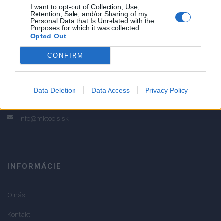
I want to opt-out of Collection, Use,
3
Retention, Sale, and/or Sharing of my
Personal Data that Is Unrelated with the
2
Purposes for which it was collected.
1
Opted Out
Strojnícka 5, Prešov
CONFIRM
Strojnícka 5, Prešov
Data Deletion
Data Access
Privacy Policy
051/776 56 18
info@mktools.sk
INFORMÁCIE
O nás
Kontakt