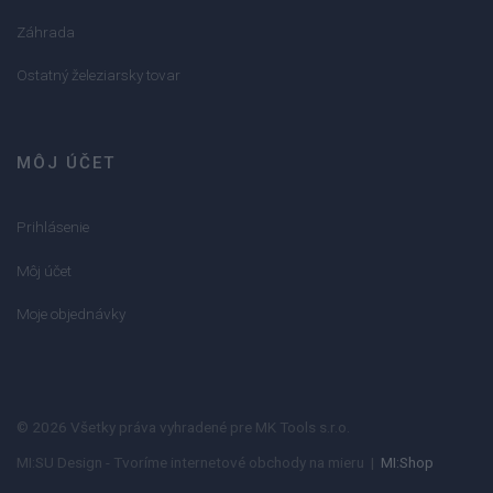
Záhrada
Ostatný železiarsky tovar
MÔJ ÚČET
Prihlásenie
Môj účet
Moje objednávky
© 2026 Všetky práva vyhradené pre MK Tools s.r.o.
MI:SU Design - Tvoríme internetové obchody na mieru |
MI:Shop