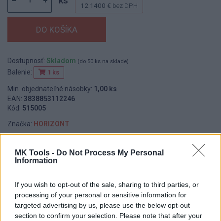
ks
12.1400 €
bez DPH
Dostupnosť:
Skladom
(do 50 ks na sklade)
Balenie:
1 ks
Min. objednateľné násobky:
1,00 ks
EAN:
3838853112246
Kód:
515005
Značka:
HORIZONT
MK Tools -
Do Not Process My Personal
Information
DETAIL
HODNOTENIE
PRODUKTU
PRODUKTU
If you wish to opt-out of the sale, sharing to third parties, or
processing of your personal or sensitive information for
Popis produktu
targeted advertising by us, please use the below opt-out
section to confirm your selection. Please note that after your