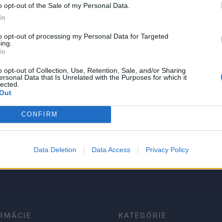
o opt-out of the Sale of my Personal Data.
In
to opt-out of processing my Personal Data for Targeted
 bez nutnosti následného
ing.
 nerezový flexibilný brit so
In
 uhladenie tmelu ergonomicky
o opt-out of Collection, Use, Retention, Sale, and/or Sharing
chtle pre veľmi dobrý úchop a
ersonal Data that Is Unrelated with the Purposes for which it
lected.
Out
CONFIRM
5
4
3
Data Deletion
Data Access
Privacy Policy
2
1
RMÁCIE
KATEGÓRIE