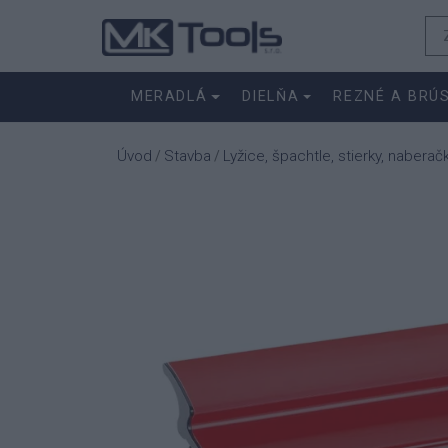
MERADLÁ
DIELŇA
REZNÉ A BRÚ
Úvod
Stavba
Lyžice, špachtle, stierky, naberač
/
/