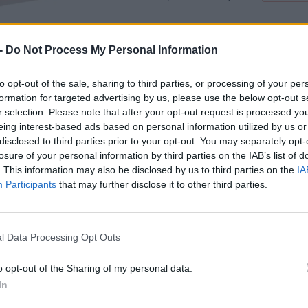
Dostupnosť:
Skladom
(menej ako 
Balenie:
12 ks
-
Do Not Process My Personal Information
Min. objednateľné násobky:
1,00
EAN:
8590804097396
to opt-out of the sale, sharing to third parties, or processing of your per
Kód:
531557
formation for targeted advertising by us, please use the below opt-out s
r selection. Please note that after your opt-out request is processed y
Značka:
FESTA
eing interest-based ads based on personal information utilized by us or
disclosed to third parties prior to your opt-out. You may separately opt-
losure of your personal information by third parties on the IAB’s list of
. This information may also be disclosed by us to third parties on the
IA
Participants
that may further disclose it to other third parties.
l Data Processing Opt Outs
o opt-out of the Sharing of my personal data.
NIE PRODUKTU
In