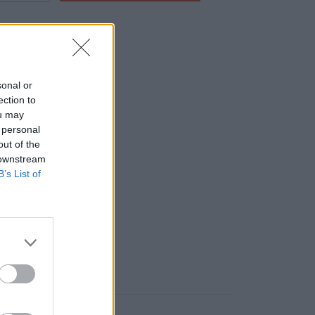
10 ks na sklade)
 ks
sonal or
ection to
ou may
 personal
out of the
 downstream
B’s List of