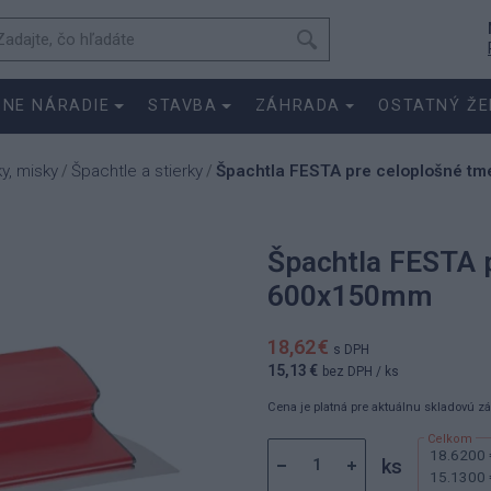
SNE NÁRADIE
STAVBA
ZÁHRADA
OSTATNÝ ŽE
ky, misky
Špachtle a stierky
Špachtla FESTA pre celoplošné t
/
/
Špachtla FESTA p
600x150mm
18,62 €
s DPH
15,13 €
bez DPH
/ ks
Cena je platná pre aktuálnu skladovú z
18.6200 
ks
15.1300 