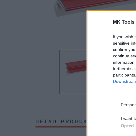
MK Tools 
If you wish 
sensitive in
confirm you
continue se
information 
further disc
participants
Downstream 
Persona
I want t
DETAIL PRODUKTU
HODNOTE
Opted 