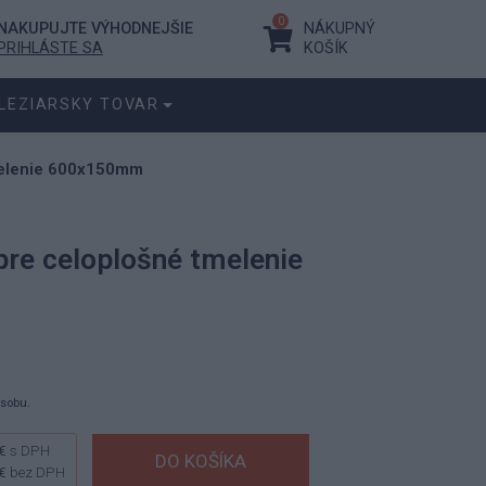
0
NAKUPUJTE VÝHODNEJŠIE
NÁKUPNÝ
PRIHLÁSTE SA
KOŠÍK
LEZIARSKY TOVAR
melenie 600x150mm
re celoplošné tmelenie
ásobu.
€
s DPH
€
bez DPH