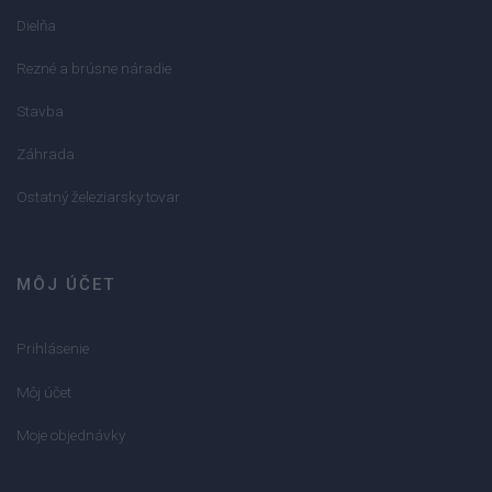
Dielňa
Rezné a brúsne náradie
Stavba
Záhrada
Ostatný železiarsky tovar
MÔJ ÚČET
Prihlásenie
Môj účet
Moje objednávky