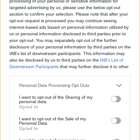
processing of your personal or sensitive information for
DETAIL
HODNOTENIE
targeted advertising by us, please use the below opt-out
PRODUKTU
PRODUKTU
section to confirm your selection. Please note that after your
opt-out request is processed you may continue seeing
interest-based ads based on personal information utilized by
Popis produktu
us or personal information disclosed to third parties prior to
your opt-out. You may separately opt-out of the further
Metrické skrutky s valcovou hlavou DIN 912 sa najčastejšie
disclosure of your personal information by third parties on the
používajú na skrutkové spoje so sťaženým prístupom pri
IAB’s list of downstream participants. This information may
also be disclosed by us to third parties on the
IAB’s List of
uťahovaní. Vďaka menšiemu prevedeniu hlavy a možnosti
Downstream Participants
that may further disclose it to other
zahĺbenia nachádzajú metrické skrutky s valcovou hlavou
third parties.
uplatnenie aj v elektronike a jemnej mechanike. Skrutky s
valcovou hlavou bývajú najčastejšie opatrené drážkou s
Personal Data Processing Opt Outs
vnútorným šesťhranom IMBUS (správne napísané INBUS).
I want to opt-out of the Sharing of my
Jednotkova cena je za cks=100ks
personal data.
Opted In
I want to opt-out of the Sale of my
0
Personal Data.
Opted In