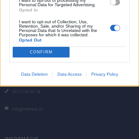
I want to opt-out of processing my
Personal Data for Targeted Advertising.
0% zákazníkov odporúča produkt
Opted In
I want to opt-out of Collection, Use,
5
Retention, Sale, and/or Sharing of my
Personal Data that Is Unrelated with the
4
Purposes for which it was collected.
3
Opted Out
2
CONFIRM
1
Strojnícka 5, Prešov
Data Deletion
Data Access
Privacy Policy
Strojnícka 5, Prešov
051/776 56 18
info@mktools.sk