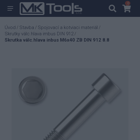
0
0
Úvod
Stavba
Spojovací a kotviaci materiál
/
/
/
Skrutky válc.hlava imbus DIN 912
/
Skrutka válc.hlava inbus M6x40 ZB DIN 912 8.8