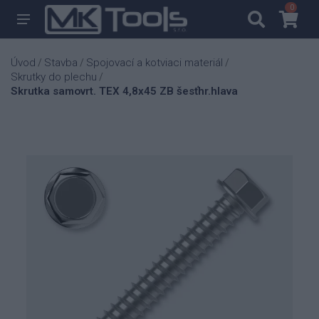
0
0
Úvod
Stavba
Spojovací a kotviaci materiál
/
/
/
Skrutky do plechu
/
Skrutka samovrt. TEX 4,8x45 ZB šesťhr.hlava