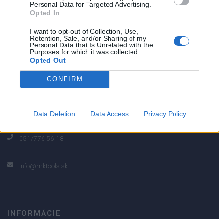
Personal Data for Targeted Advertising.
0% zákazníkov odporúča produkt
Opted In
5
I want to opt-out of Collection, Use,
Retention, Sale, and/or Sharing of my
4
Personal Data that Is Unrelated with the
Purposes for which it was collected.
3
Opted Out
2
CONFIRM
1
Strojnícka 5, Prešov
Strojnícka 5, Prešov
Data Deletion
Data Access
Privacy Policy
051/776 56 18
info@mktools.sk
INFORMÁCIE