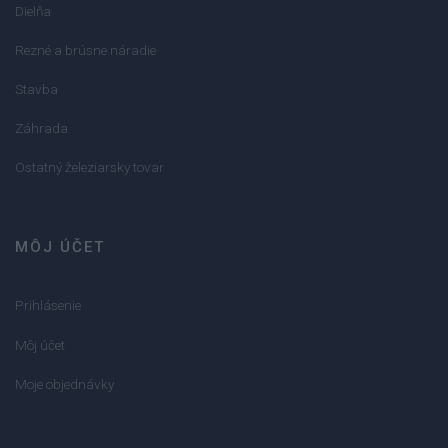
Dielňa
Rezné a brúsne náradie
Stavba
Záhrada
Ostatný železiarsky tovar
MÔJ ÚČET
Prihlásenie
Môj účet
Moje objednávky