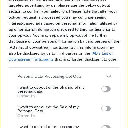
DETAIL
HODNOTENIE
targeted advertising by us, please use the below opt-out
PRODUKTU
PRODUKTU
section to confirm your selection. Please note that after your
opt-out request is processed you may continue seeing
interest-based ads based on personal information utilized by
Popis produktu
us or personal information disclosed to third parties prior to
your opt-out. You may separately opt-out of the further
Ako samovrtné skrutky DIN 7504K, alebo aj samovrtné skrutky
disclosure of your personal information by third parties on the
TEX sú označované také skrutky, ktoré si počas skrutkovania
IAB’s list of downstream participants. This information may
vďaka špeciálnej špičke predvŕtavajú dieru a prostredníctvom
also be disclosed by us to third parties on the
IAB’s List of
ostrého závitu režú závit. Vďaka tomu sú TEX skrutky
Downstream Participants
that may further disclose it to other
third parties.
obľúbené nielen v priemysle, ale aj u remeselníkov. Samovrtné
skrutky sú optimálne riešenie predovšetkým pre slabšie a
Personal Data Processing Opt Outs
relatívne mäkšie materiály, ako je napríklad plech alebo hliníkové
profily. Jednotkova cena je za cks=100ks
I want to opt-out of the Sharing of my
personal data.
Opted In
0
I want to opt-out of the Sale of my
Personal Data.
Opted In
I want to opt-out of processing my