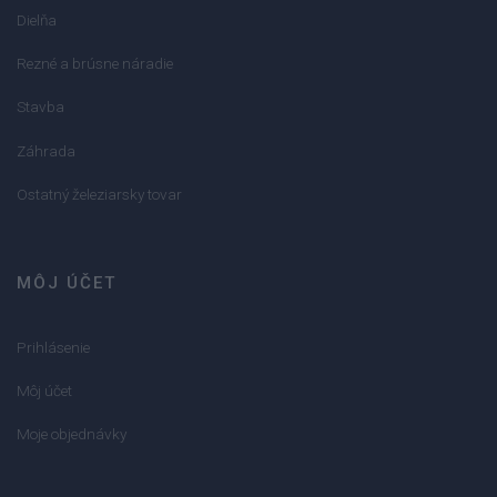
Dielňa
Rezné a brúsne náradie
Stavba
Záhrada
Ostatný železiarsky tovar
MÔJ ÚČET
Prihlásenie
Môj účet
Moje objednávky