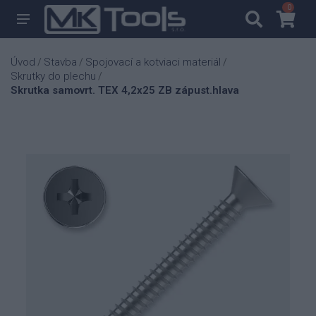
0
0
Úvod
Stavba
Spojovací a kotviaci materiál
/
/
/
Skrutky do plechu
/
Skrutka samovrt. TEX 4,2x25 ZB zápust.hlava