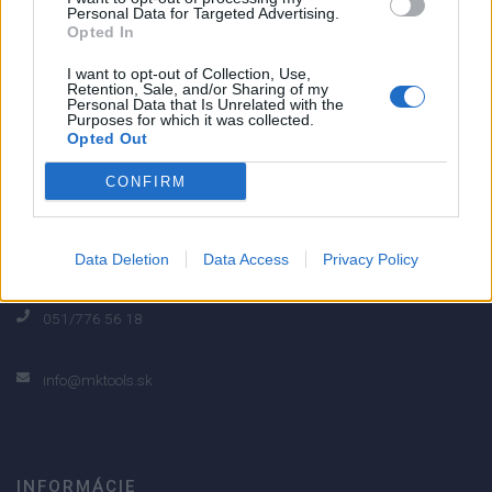
Personal Data for Targeted Advertising.
0% zákazníkov odporúča produkt
Opted In
5
I want to opt-out of Collection, Use,
Retention, Sale, and/or Sharing of my
4
Personal Data that Is Unrelated with the
Purposes for which it was collected.
3
Opted Out
2
CONFIRM
1
Strojnícka 5, Prešov
Strojnícka 5, Prešov
Data Deletion
Data Access
Privacy Policy
051/776 56 18
info@mktools.sk
INFORMÁCIE