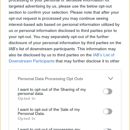
processing of your personal or sensitive information for
DETAIL
HODNOTENIE
targeted advertising by us, please use the below opt-out
PRODUKTU
PRODUKTU
section to confirm your selection. Please note that after your
opt-out request is processed you may continue seeing
interest-based ads based on personal information utilized by
Popis produktu
us or personal information disclosed to third parties prior to
your opt-out. You may separately opt-out of the further
Ako samovrtné skrutky DIN 7504P, alebo aj samovrtné skrutky
disclosure of your personal information by third parties on the
TEX sú označované také skrutky, ktoré si počas skrutkovania
IAB’s list of downstream participants. This information may
also be disclosed by us to third parties on the
IAB’s List of
vďaka špeciálnej špičke predvŕtavajú dieru a prostredníctvom
Downstream Participants
that may further disclose it to other
ostrého závitu režú závit. Vďaka tomu sú TEX skrutky
third parties.
obľúbené nielen v priemysle, ale aj u remeselníkov. Samovrtné
skrutky sú optimálne riešenie predovšetkým pre slabšie a
Personal Data Processing Opt Outs
relatívne mäkšie materiály, ako je napríklad plech alebo hliníkové
I want to opt-out of the Sharing of my
profily. Jednotkova cena je za cks=100ks
personal data.
Opted In
I want to opt-out of the Sale of my
0
Personal Data.
Opted In
I want to opt-out of processing my