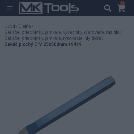
0
0
Úvod
Dielňa
/
/
Sekáče, priebojníky, jamkáre, výsečníky, dierovače, razidlá
/
Sekáče, priebojníky, jamkáre, rysovacie ihly, šidlá
/
Sekáč plochý CrV 25x500mm 19419