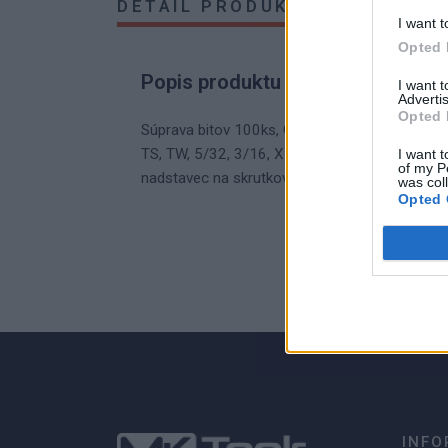
DETAIL PRODUKTU
HODNOTE
I want t
Opted 
Popis produktu
I want 
Advertis
Opted 
Súprava bitov 100ks, CrV oceľ. Súprava obsahuje
TS, TW, 5/32, 3/16, XZN. Magnetický nadstave
I want t
of my P
nadstavec na skrutkovač. 1/4 bit adaptér: 2
was col
Opted 
0
0% zákazníkov odporúča produkt
INFO