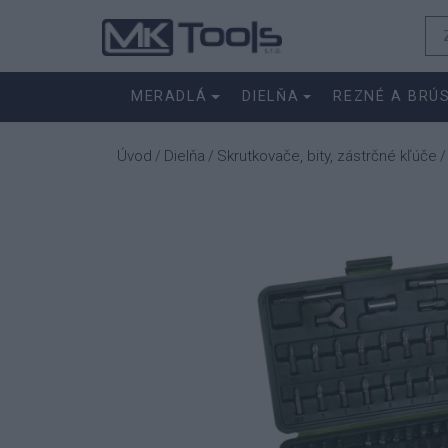
MERADLÁ
DIELŇA
REZNÉ A BRÚ
Úvod
Dielňa
Skrutkovače, bity, zástrčné kľúče
/
/