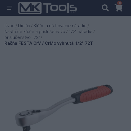
0
0
Úvod
Dielňa
Kĺúče a uťahovacie náradie
/
/
/
Nástrčné kľúče a príslušenstvo
1/2" náradie
/
/
príslušenstvo 1/2"
/
Račňa FESTA CrV / CrMo vyhnutá 1/2" 72T