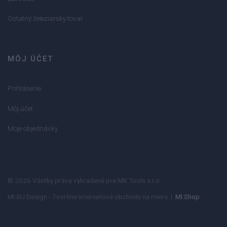
Ostatný železiarsky tovar
MÔJ ÚČET
Prihlásenie
Môj účet
Moje objednávky
© 2026 Všetky práva vyhradené pre MK Tools s.r.o.
MI:SU Design - Tvoríme internetové obchody na mieru |
MI:Shop