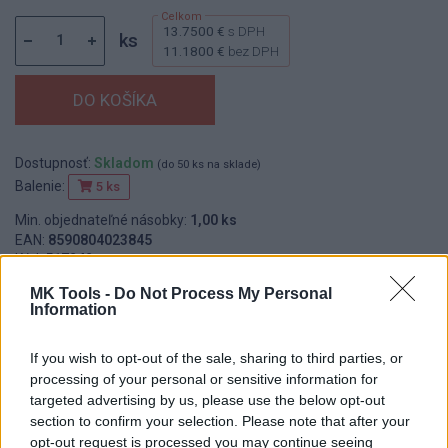
13.7500 €
s DPH
ks
11.1800 €
bez DPH
Dostupnosť:
Skladom
(do 50 ks na sklade)
Balenie:
5 ks
Min. objednateľné násobky:
1,00 ks
EAN:
8590804023845
Kód:
517242
Značka:
FESTA
MK Tools -
Do Not Process My Personal
Information
If you wish to opt-out of the sale, sharing to third parties, or
DETAIL
HODNOTENIE
processing of your personal or sensitive information for
PRODUKTU
PRODUKTU
targeted advertising by us, please use the below opt-out
section to confirm your selection. Please note that after your
opt-out request is processed you may continue seeing