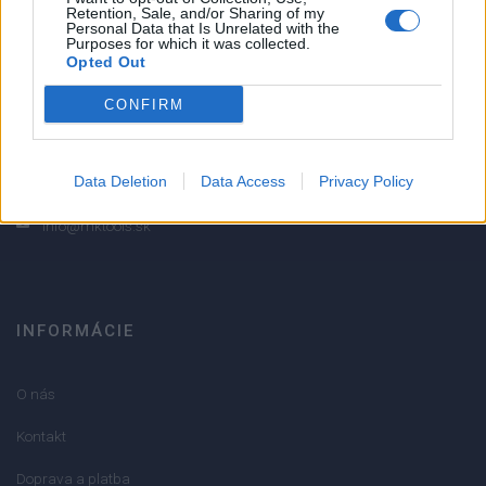
2
Retention, Sale, and/or Sharing of my
Personal Data that Is Unrelated with the
1
Purposes for which it was collected.
Opted Out
Strojnícka 5, Prešov
Strojnícka 5, Prešov
CONFIRM
051/776 56 18
Data Deletion
Data Access
Privacy Policy
info@mktools.sk
INFORMÁCIE
O nás
Kontakt
Doprava a platba