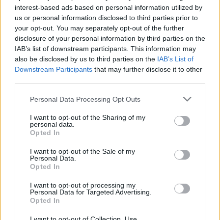
Popis produktu
interest-based ads based on personal information utilized by
us or personal information disclosed to third parties prior to
profesionálna račňa z chrómvanádiovej ocele pre hlavice 1/2"
your opt-out. You may separately opt-out of the further
vyhnutý tvar tela pre ľahšiu prácu bez úrazu račňový
disclosure of your personal information by third parties on the
mechnizmus z kalenej Cr-Mo ocele 72 zubov so záberom po
IAB’s list of downstream participants. This information may
also be disclosed by us to third parties on the
IAB’s List of
5-tich oblúkových stupňoch s prepínaním smeru pohybu račne
Downstream Participants
that may further disclose it to other
- uťahovanie / povoľovanie ergonomická pogumovaná rukoväť
third parties.
- nekĺzavá a odolná
Personal Data Processing Opt Outs
I want to opt-out of the Sharing of my
0
personal data.
Opted In
I want to opt-out of the Sale of my
Personal Data.
0% zákazníkov odporúča produkt
Opted In
5
I want to opt-out of processing my
Personal Data for Targeted Advertising.
4
Opted In
3
I want to opt-out of Collection, Use,