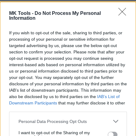
DETAIL
HODNOTENIE
PRODUKTU
PRODUKTU
MK Tools -
Do Not Process My Personal
Information
Popis produktu
If you wish to opt-out of the sale, sharing to third parties, or
processing of your personal or sensitive information for
Návod na použitie a dávkovanie V prípade 120 g balenie v
targeted advertising by us, please use the below opt-out
tubuse je na viečku nádobky odklopný kryt, ktorým sa vykonáva
section to confirm your selection. Please note that after your
aplikácia lieku. Po ukončení práce je potrebné otvor znovu
opt-out request is processed you may continue seeing
uzavrieť. V prípade 100 g balenie v sáčku treba sáčok otvoriť a
interest-based ads based on personal information utilized by
po ukončení práce opäť uzavrieť (zamedziť možnému
us or personal information disclosed to third parties prior to
rozsypania prášku). Vodný roztok rozpustiť 2 - 4 g kryštálikov v
your opt-out. You may separately opt-out of the further
disclosure of your personal information by third parties on the
100 ml vody (vznikne 2 - 4% roztok) a roztok naliať do plytkých
IAB’s list of downstream participants. This information may
misiek z plastu alebo skla a umiestniť do miest
also be disclosed by us to third parties on the
IAB’s List of
predpokladaného výskytu hmyzu. V oboch prípadoch hmyz
Downstream Participants
that may further disclose it to other
nástrahu pozre a po kratšej dobe hynie. Kryštalický prášok
third parties.
nasypať 1 - 2 g kryštálikov na podložku z papiera, plastu alebo
skla a položiť do miest predpokladaného výskytu hmyzu. Na
Personal Data Processing Opt Outs
miesta ošetrená prípravkom FORMITOX EXTRA je nutné
I want to opt-out of the Sharing of my
zabrániť prístupu deťom, domácim a hospodárskym zvieratám.