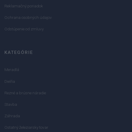
Reklamačný poriadok
Ochrana osobných údajov
Odstúpenie od zmluvy
KATEGÓRIE
Meradlá
Dielňa
Rezné a brúsne náradie
Stavba
Záhrada
Ostatný železiarsky tovar