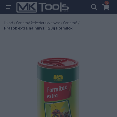
0
0
Úvod
Ostatný železiarsky tovar
Ostatné
/
/
/
Prášok extra na hmyz 120g Formitox