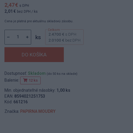
2,47 €
s DPH
2,01 €
bez DPH
/ ks
Cena je platná pre aktuálnu skladovú zásobu.
2.4700 €
s DPH
ks
2.0100 €
bez DPH
Dostupnosť:
Skladom
(do 50 ks na sklade)
Balenie:
12 ks
Min. objednateľné násobky:
1,00 ks
EAN:
8594021251753
Kód:
661216
Značka:
PAPIRNA MOUDRY