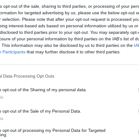
to opt-out of the sale, sharing to third parties, or processing of your per
formation for targeted advertising by us, please use the below opt-out s
Dostupnosť:
Skladom
(viac ako 10
r selection. Please note that after your opt-out request is processed y
Balenie:
10 ks
eing interest-based ads based on personal information utilized by us or
Min. objednateľné násobky:
1,00
disclosed to third parties prior to your opt-out. You may separately opt-
EAN:
4260056155079
losure of your personal information by third parties on the IAB’s list of
Kód:
150642
. This information may also be disclosed by us to third parties on the
IA
Participants
that may further disclose it to other third parties.
Značka:
PICA
l Data Processing Opt Outs
NIE PRODUKTU
o opt-out of the Sharing of my personal data.
In
o opt-out of the Sale of my Personal Data.
In
- ALKOHOLOVÁ BÁZA -
ÄČŠINU POVRCHOV - ČIERNY
to opt-out of processing my Personal Data for Targeted
ing.