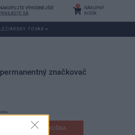
0
NAKUPUJTE VÝHODNEJŠIE
NÁKUPNÝ
PRIHLÁSTE SA
KOŠÍK
LEZIARSKY TOVAR
 permanentný značkovač
ásobu.
s DPH
bez DPH