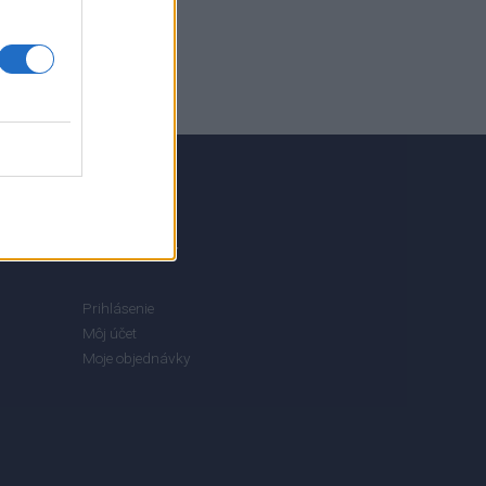
MÔJ ÚČET
Prihlásenie
Môj účet
Moje objednávky