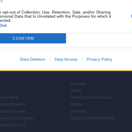
In
5
o opt-out of Collection, Use, Retention, Sale, and/or Sharing
ersonal Data that Is Unrelated with the Purposes for which it
4
lected.
Out
3
2
CONFIRM
1
Data Deletion
Data Access
Privacy Policy
RMÁCIE
KATEGÓRIE
Meradlá
Dielňa
 a platba
Rezné a brúsne náradie
né podmienky
Stavba
ačný poriadok
Záhrada
a osobných údajov
Ostatný železiarsky tovar
enie od zmluvy