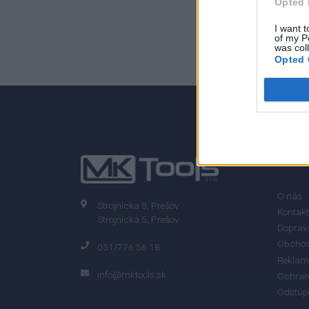
Opted 
0
I want t
of my P
was col
Opted 
0% zákazníkov odporúča produkt
INFO
O nás
Strojnícka 5, Prešov
Kontakt
Strojnícka 5, Prešov
Doprava
Obchod
051/776 56 18
Reklam
info@mktools.sk
Ochran
Odstúp