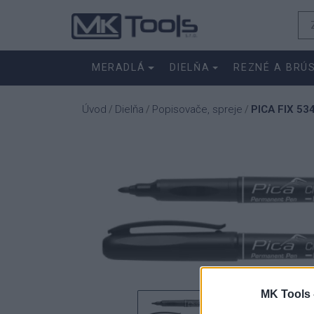
MERADLÁ
DIELŇA
REZNÉ A BRÚ
Úvod
Dielňa
Popisovače, spreje
PICA FIX 53
/
/
/
MK Tools 