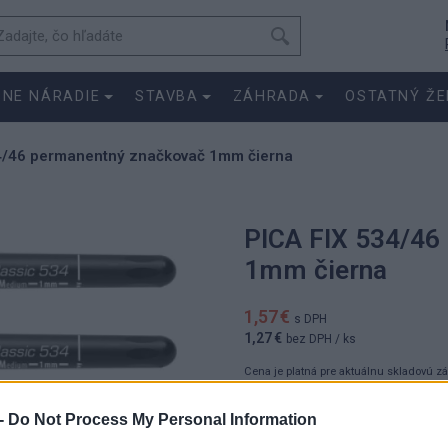
SNE NÁRADIE
STAVBA
ZÁHRADA
OSTATNÝ ŽE
4/46 permanentný značkovač 1mm čierna
PICA FIX 534/46
1mm čierna
1,57 €
s DPH
1,27 €
bez DPH
/ ks
Cena je platná pre aktuálnu skladovú z
1.5700 €
-
Do Not Process My Personal Information
ks
1.2700 €