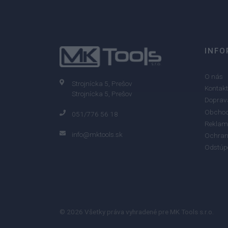
INFO
O nás
Strojnícka 5, Prešov
Kontakt
Strojnícka 5, Prešov
Doprava
Obchod
051/776 56 18
Reklam
info@mktools.sk
Ochran
Odstúp
© 2026 Všetky práva vyhradené pre MK Tools s.r.o.