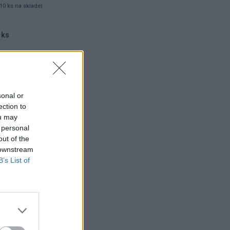
10 ks na sklade)
 ks
sonal or
ection to
ou may
 personal
out of the
 downstream
B’s List of