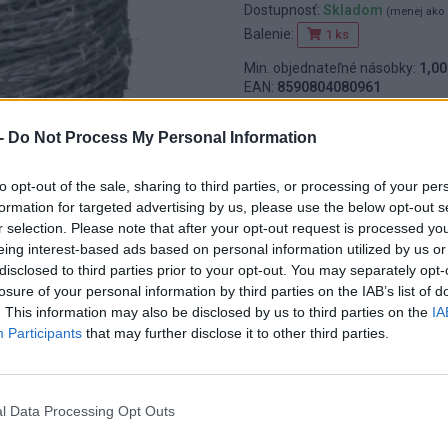
Dostupnosť:
Skladom
(menej ako 
Balenie:
1 ks
Min. objednateľné násobky:
1,00
EAN:
8590804080961
Kód:
542260
-
Do Not Process My Personal Information
to opt-out of the sale, sharing to third parties, or processing of your per
formation for targeted advertising by us, please use the below opt-out s
r selection. Please note that after your opt-out request is processed y
eing interest-based ads based on personal information utilized by us or
disclosed to third parties prior to your opt-out. You may separately opt-
losure of your personal information by third parties on the IAB’s list of
. This information may also be disclosed by us to third parties on the
IA
Participants
that may further disclose it to other third parties.
l Data Processing Opt Outs