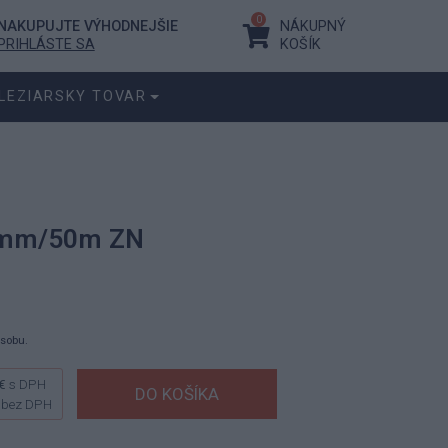
0
NAKUPUJTE VÝHODNEJŠIE
NÁKUPNÝ
PRIHLÁSTE SA
KOŠÍK
LEZIARSKY TOVAR
.7mm/50m ZN
ásobu.
€
s DPH
bez DPH