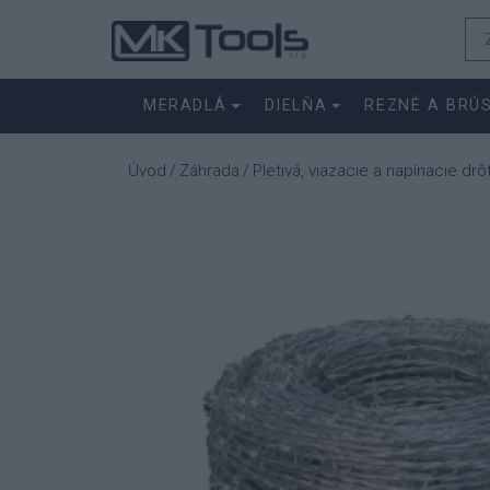
MERADLÁ
DIELŇA
REZNÉ A BRÚ
Úvod
Záhrada
Pletivá, viazacie a napínacie drô
/
/