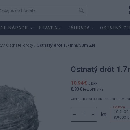
SNE NÁRADIE
STAVBA
ZÁHRADA
OSTATNÝ ŽE
ty
Ostnaté drôty
Ostnatý drôt 1.7mm/50m ZN
/
/
Ostnatý drôt 1
10,94 €
s DPH
8,90 €
bez DPH
/ ks
Cena je platná pre aktuálnu skladovú z
10.9400 
ks
8.9000 €