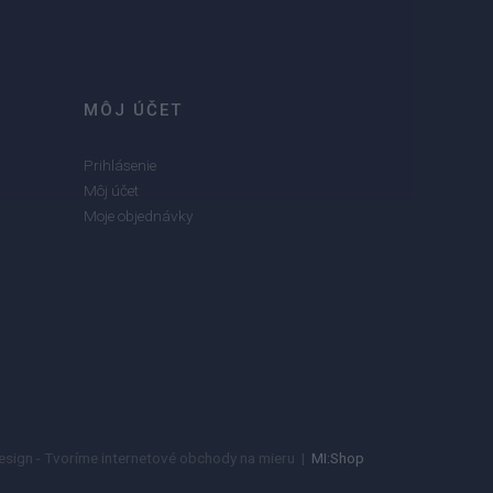
MÔJ ÚČET
Prihlásenie
Môj účet
Moje objednávky
esign - Tvoríme internetové obchody na mieru |
MI:Shop