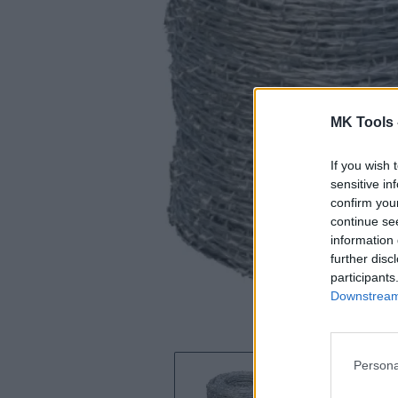
MK Tools 
If you wish 
sensitive in
confirm you
continue se
information 
further disc
participants
Downstream 
Persona