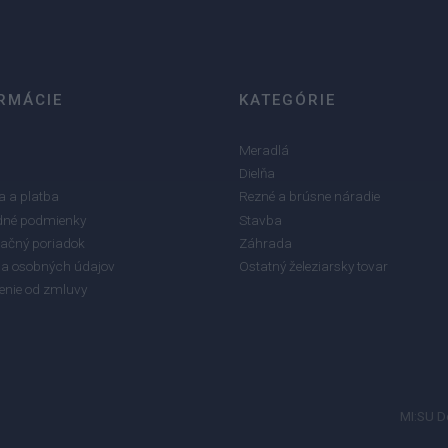
1
RMÁCIE
KATEGÓRIE
Meradlá
Dielňa
 a platba
Rezné a brúsne náradie
né podmienky
Stavba
ačný poriadok
Záhrada
a osobných údajov
Ostatný železiarsky tovar
enie od zmluvy
MI:SU D