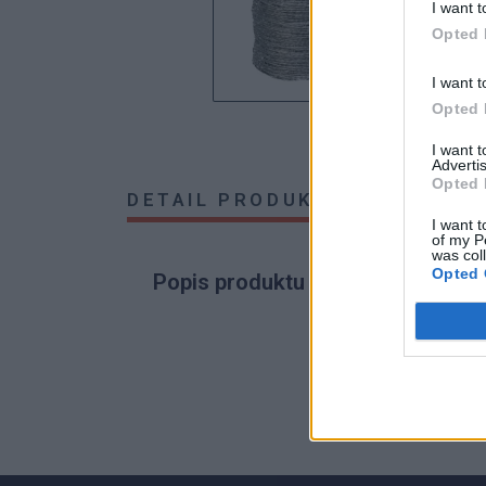
I want t
Opted 
I want t
Opted 
I want 
Advertis
Opted 
DETAIL PRODUKTU
HODNOTE
I want t
of my P
was col
Opted 
Popis produktu
0
0% zákazníkov odporúča produkt