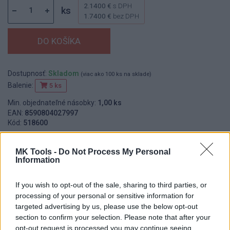
2.1400 €
s DPH
ks
1.7400 €
bez DPH
Dostupnosť:
Skladom
(viac ako 100 ks na sklade)
Balenie:
5 ks
Min. objednateľné násobky:
1,00 ks
EAN:
8590804027997
Kód:
518600
Značka:
FESTA INDUSTRY
MK Tools -
Do Not Process My Personal
Information
DETAIL
HODNOTENIE
If you wish to opt-out of the sale, sharing to third parties, or
PRODUKTU
PRODUKTU
processing of your personal or sensitive information for
targeted advertising by us, please use the below opt-out
section to confirm your selection. Please note that after your
Popis produktu
opt-out request is processed you may continue seeing