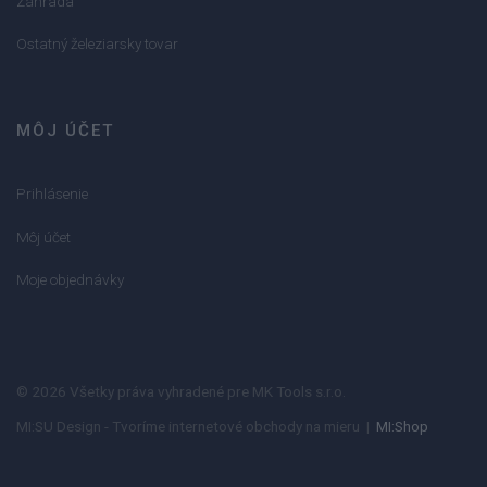
Záhrada
Ostatný železiarsky tovar
MÔJ ÚČET
Prihlásenie
Môj účet
Moje objednávky
© 2026 Všetky práva vyhradené pre MK Tools s.r.o.
MI:SU Design - Tvoríme internetové obchody na mieru |
MI:Shop