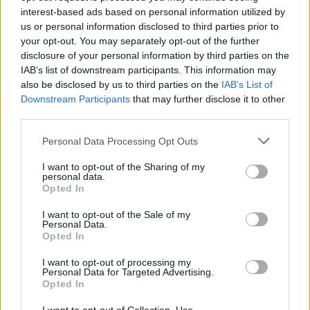
interest-based ads based on personal information utilized by
nadstavec na bity STAHLBERG – magnetický pre bity 1/4"
us or personal information disclosed to third parties prior to
balené po 5 kusoch v plastovej krabičke STAHLBERG je
your opt-out. You may separately opt-out of the further
výrobca profesionálnych skrutkovacích nástavcov a bitov s
disclosure of your personal information by third parties on the
IAB’s list of downstream participants. This information may
mnohoročnými skúsenosťami v obore, so zákazníkmi po celom
also be disclosed by us to third parties on the
IAB’s List of
svete pri výrobe nami ponúkaných bitov a adaptérov sú použité
Downstream Participants
that may further disclose it to other
najnovšie technológie, najlepšie doposiaľ známe materiály a
third parties.
povrchové úpravy
Personal Data Processing Opt Outs
I want to opt-out of the Sharing of my
0
personal data.
Opted In
I want to opt-out of the Sale of my
Personal Data.
0% zákazníkov odporúča produkt
Opted In
5
I want to opt-out of processing my
Personal Data for Targeted Advertising.
4
Opted In
3