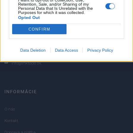
I want to opt-out of Collection, Use,
Retention, Sale, and/or Sharing of my
2
Personal Data that Is Unrelated with the
Purposes for which it was collected.
1
Opted Out
Strojnícka 5, Prešov
CONFIRM
Strojnícka 5, Prešov
051/776 56 18
Data Deletion
Data Access
Privacy Policy
info@mktools.sk
INFORMÁCIE
O nás
Kontakt
Doprava a platba