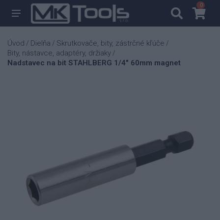
0
0
Úvod
Dielňa
Skrutkovače, bity, zástrčné kľúče
/
/
/
Bity, nástavce, adaptéry, držiaky
/
Nadstavec na bit STAHLBERG 1/4" 60mm magnet