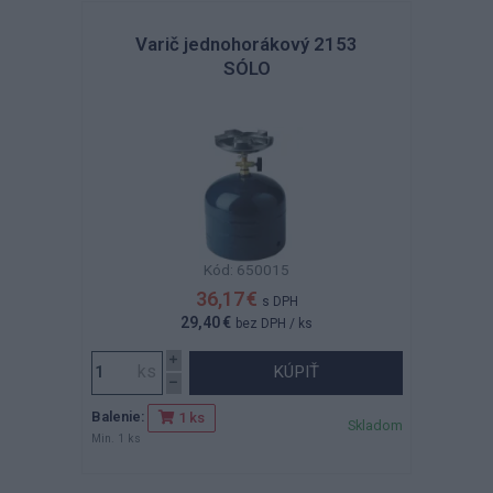
Varič jednohorákový 2153
SÓLO
Kód: 650015
36,17 €
s DPH
29,40 €
bez DPH
/ ks
KÚPIŤ
Balenie:
1 ks
Skladom
Min. 1 ks