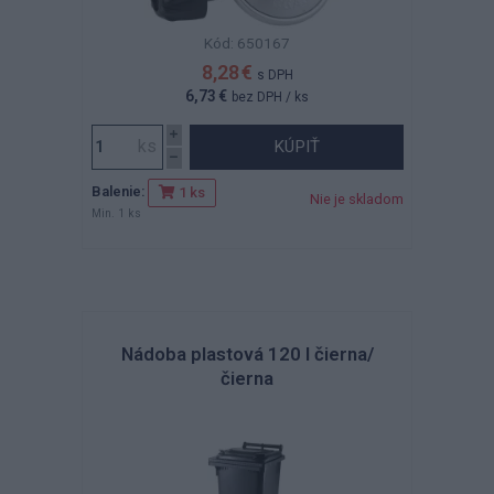
Kód: 650167
8,28 €
s DPH
6,73 €
bez DPH
/ ks
KÚPIŤ
Balenie:
1 ks
Nie je skladom
Min. 1 ks
Nádoba plastová 120 l čierna/
čierna