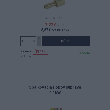
Kód: 650163
7,23 €
s DPH
5,87 €
bez DPH
/ ks
KÚPIŤ
Balenie:
1 ks
Skladom
Min. 1 ks
Spájkovacia Hobby súprava
2,1kW