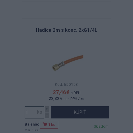
Hadica 2m s konc. 2xG1/4L
Kód: 650153
27,46 €
s DPH
22,32 €
bez DPH
/ ks
KÚPIŤ
Balenie:
1 ks
Skladom
Min. 1 ks