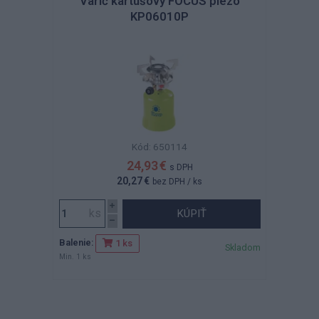
Varič kartušový FOCUS piezo
KP06010P
Kód: 650114
24,93 €
s DPH
20,27 €
bez DPH
/ ks
KÚPIŤ
Balenie:
1 ks
Skladom
Min. 1 ks