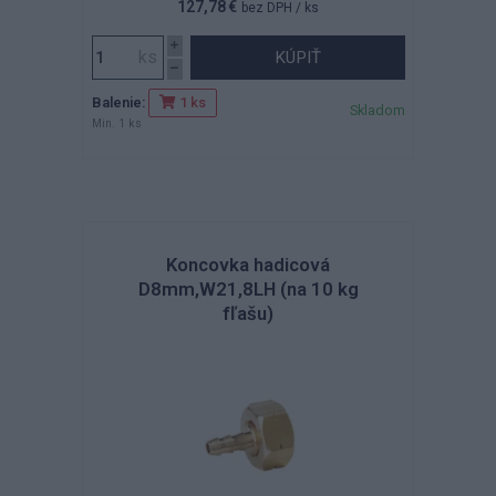
127,78 €
bez DPH
/ ks
KÚPIŤ
Balenie:
1 ks
Skladom
Min. 1 ks
Koncovka hadicová
D8mm,W21,8LH (na 10 kg
fľašu)