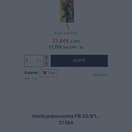
Kód: 650040
21,84 €
s DPH
17,75 €
bez DPH
/ ks
KÚPIŤ
Balenie:
1 ks
Skladom
Min. 1 ks
Ventil jednocestný PB G3/8"L -
2156A