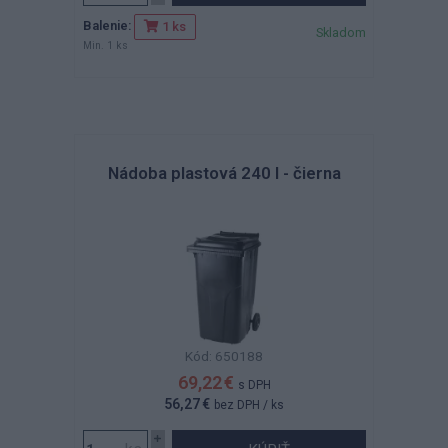
Balenie:
1 ks
Skladom
Min. 1 ks
Nádoba plastová 240 l - čierna
Kód: 650188
69,22 €
s DPH
56,27 €
bez DPH
/ ks