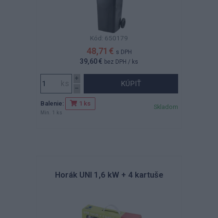
Kód: 650179
48,71 €
s DPH
39,60 €
bez DPH
/ ks
KÚPIŤ
Balenie:
1 ks
Skladom
Min. 1 ks
Horák UNI 1,6 kW + 4 kartuše