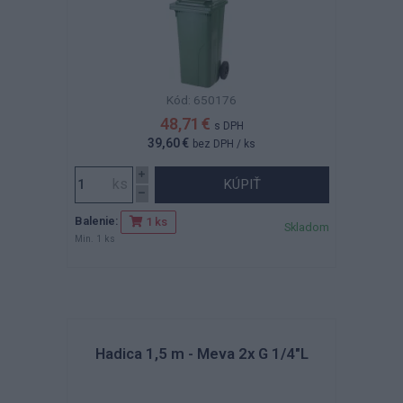
Kód: 650176
48,71 €
s DPH
39,60 €
bez DPH
/ ks
KÚPIŤ
Balenie:
1 ks
Skladom
Min. 1 ks
Hadica 1,5 m - Meva 2x G 1/4"L