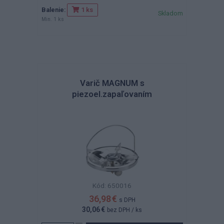
Balenie:
1 ks
Skladom
Min. 1 ks
Varič MAGNUM s
piezoel.zapaľovaním
Kód: 650016
36,98 €
s DPH
30,06 €
bez DPH
/ ks