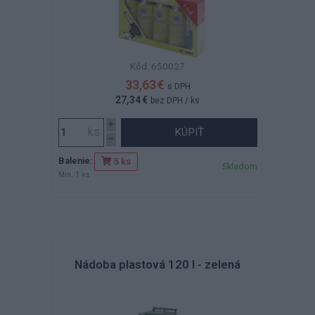
Kód: 650027
33,63 €
s DPH
27,34 €
bez DPH
/ ks
KÚPIŤ
Balenie:
5 ks
Skladom
Min. 1 ks
Nádoba plastová 120 l - zelená