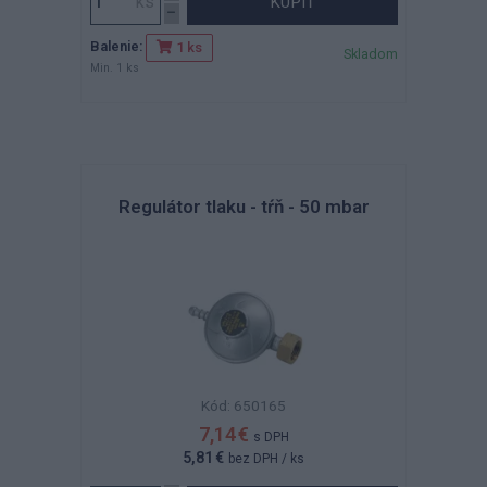
KÚPIŤ
Balenie:
1 ks
Skladom
Min. 1 ks
Regulátor tlaku - tŕň - 50 mbar
Kód: 650165
7,14 €
s DPH
5,81 €
bez DPH
/ ks