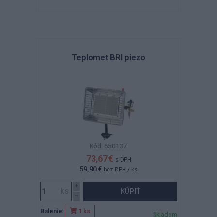
Teplomet BRI piezo
Kód: 650137
73,67 €
s DPH
59,90 €
bez DPH
/ ks
KÚPIŤ
Balenie:
1 ks
Skladom