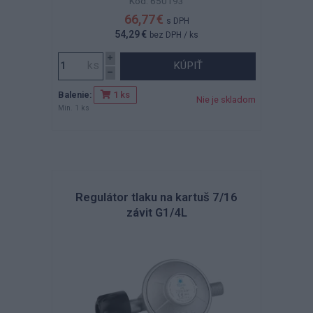
Kód: 650193
66,77 €
s DPH
54,29 €
bez DPH
/ ks
KÚPIŤ
Balenie:
1 ks
Nie je skladom
Min. 1 ks
Regulátor tlaku na kartuš 7/16
závit G1/4L