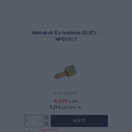
Nátrubok 8 s maticou G3/8"L -
NP01017
Kód: 650083
6,43 €
s DPH
5,23 €
bez DPH
/ ks
KÚPIŤ