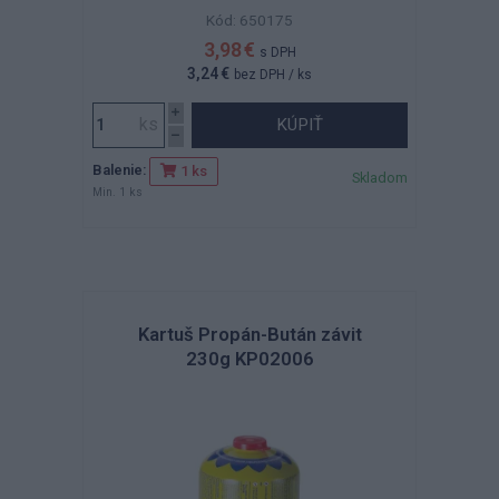
Kód: 650175
3,98 €
s DPH
3,24 €
bez DPH
/ ks
KÚPIŤ
Balenie:
1 ks
Skladom
Min. 1 ks
Kartuš Propán-Bután závit
230g KP02006