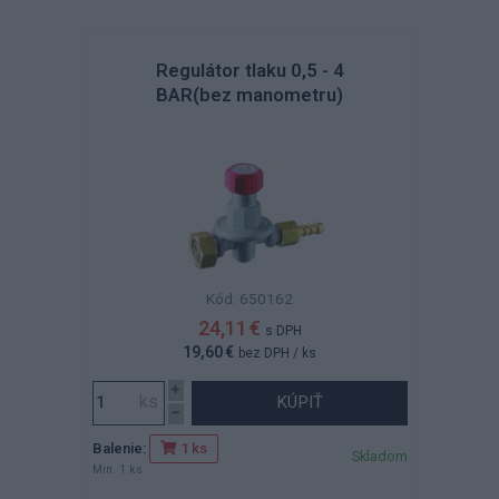
Regulátor tlaku 0,5 - 4
BAR(bez manometru)
Kód: 650162
24,11 €
s DPH
19,60 €
bez DPH
/ ks
KÚPIŤ
Balenie:
1 ks
Skladom
Min. 1 ks