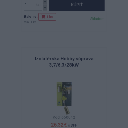
KÚPIŤ
Balenie:
1 ks
Skladom
Min. 1 ks
Izolatérska Hobby súprava
3,7/6,3/28kW
Kód: 650042
26,32 €
s DPH