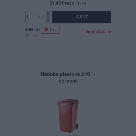
21,40 €
bez DPH
/ ks
KÚPIŤ
Balenie:
1 ks
Nie je skladom
Min. 1 ks
Nádoba plastová 240 l -
červená