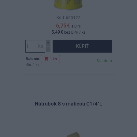
Kód: 650122
6,75 €
s DPH
5,49 €
bez DPH
/ ks
KÚPIŤ
Balenie:
1 ks
Skladom
Min. 1 ks
Nátrubok 8 s maticou G1/4"L