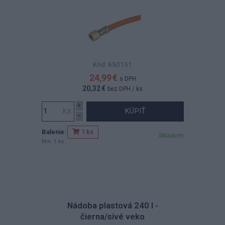
Kód: 650151
24,99 €
s DPH
20,32 €
bez DPH
/ ks
KÚPIŤ
Balenie:
1 ks
Skladom
Min. 1 ks
Nádoba plastová 240 l -
čierna/sivé veko