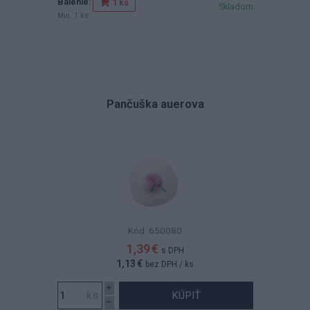
Balenie:
1 ks
Skladom
Min. 1 ks
Pančuška auerova
Kód: 650080
1,39 €
s DPH
1,13 €
bez DPH
/ ks
KÚPIŤ