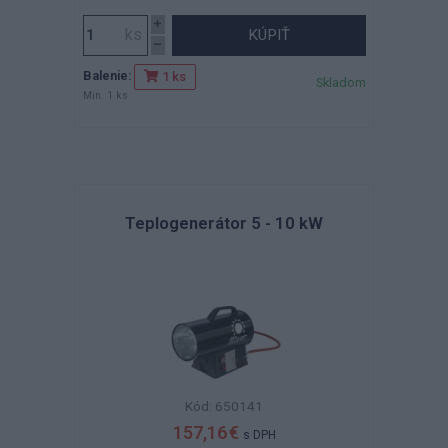
KÚPIŤ
Balenie:
1 ks
Skladom
Min. 1 ks
Teplogenerátor 5 - 10 kW
Kód: 650141
157,16 €
s DPH