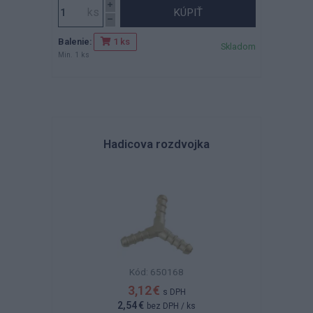
KÚPIŤ
Balenie:
1 ks
Skladom
Min. 1 ks
Hadicova rozdvojka
Kód: 650168
3,12 €
s DPH
2,54 €
bez DPH
/ ks