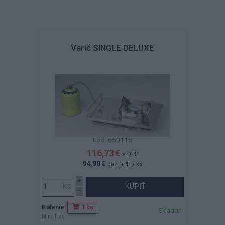
Varič SINGLE DELUXE
Kód: 650115
116,73 €
s DPH
94,90 €
bez DPH
/ ks
KÚPIŤ
Balenie:
1 ks
Skladom
Min. 1 ks