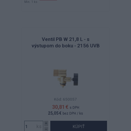
Min. 1 ks
Ventil PB W 21,8 L - s
výstupom do boku - 2156 UVB
Kód: 650057
30,81 €
s DPH
25,05 €
bez DPH
/ ks
KÚPIŤ