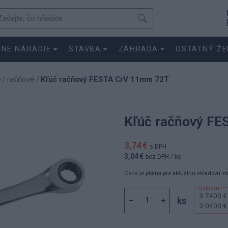
SNE NÁRADIE
STAVBA
ZÁHRADA
OSTATNÝ ŽE
e
račňové
Kľúč račňový FESTA CrV 11mm 72T
/
/
Kľúč račňový F
3,74 €
s DPH
3,04 €
bez DPH
/ ks
Cena je platná pre aktuálnu skladovú z
3.7400 €
ks
3.0400 €