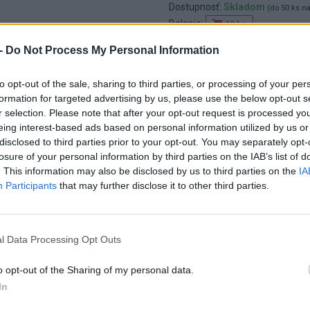
Dostupnosť:
Skladom
(do 50 ks n
Balenie:
10 ks
Min. objednateľné násobky:
1,00
-
Do Not Process My Personal Information
EAN:
8590804040576
Kód:
517664
to opt-out of the sale, sharing to third parties, or processing of your per
Značka:
FESTA
formation for targeted advertising by us, please use the below opt-out s
r selection. Please note that after your opt-out request is processed y
eing interest-based ads based on personal information utilized by us or
disclosed to third parties prior to your opt-out. You may separately opt-
losure of your personal information by third parties on the IAB’s list of
. This information may also be disclosed by us to third parties on the
IA
Participants
that may further disclose it to other third parties.
l Data Processing Opt Outs
o opt-out of the Sharing of my personal data.
NIE PRODUKTU
In