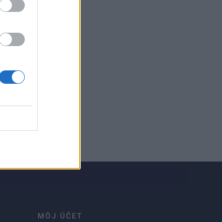
MÔJ ÚČET