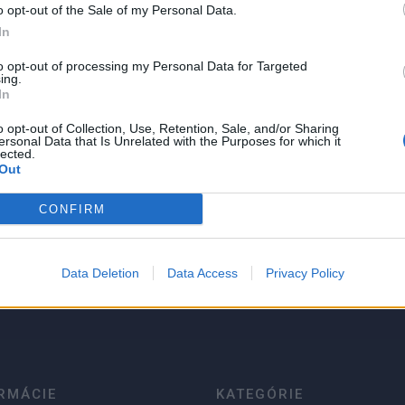
o opt-out of the Sale of my Personal Data.
In
to opt-out of processing my Personal Data for Targeted
alitnej chrómvanádiovej ocele
ing.
m na dosiahnutie optimálnej
In
ym vplyvom rohatku račne kľúče
o opt-out of Collection, Use, Retention, Sale, and/or Sharing
kových stupňoch kvalita, tvrdosť
ersonal Data that Is Unrelated with the Purposes for which it
lected.
Out
CONFIRM
5
4
3
Data Deletion
Data Access
Privacy Policy
2
1
RMÁCIE
KATEGÓRIE