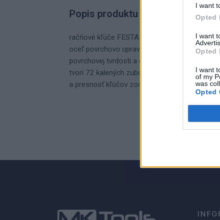
I want t
Popis produktu
Opted 
I want 
račňové kľúče FESTA sú vyrobené kovaním z kv
Advertis
oceľ povrchovo upravená matným tvrdochrómo
Opted 
povrchovej tvrdosti a odolnosti voči korozívn
I want t
tvorí 72 kalených zubov , záber po 5-tich oblú
of my P
was col
a presnosť kľúčov zodpovedá norme DIN/ISO
Opted 
0
0% zákazníkov odporúča produkt
INFO