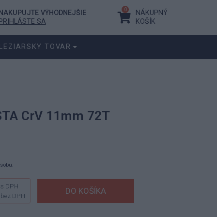
0
NAKUPUJTE VÝHODNEJŠIE
NÁKUPNÝ
PRIHLÁSTE SA
KOŠÍK
LEZIARSKY TOVAR
ESTA CrV 11mm 72T
ásobu.
s DPH
bez DPH