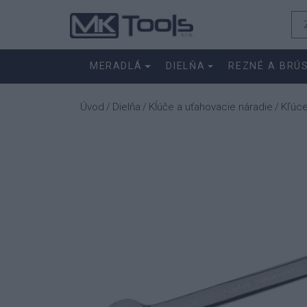
MERADLÁ
DIELŇA
REZNÉ A BRÚ
Úvod
Dielňa
Kĺúče a uťahovacie náradie
Kľúc
/
/
/