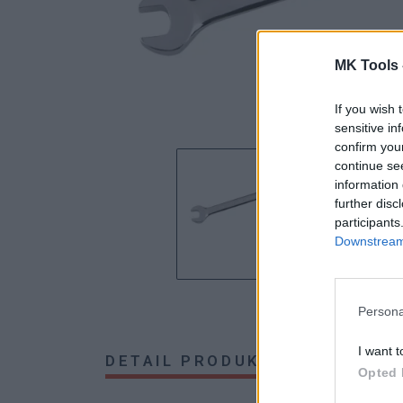
MK Tools 
If you wish 
sensitive in
confirm you
continue se
information 
further disc
participants
Downstream 
Persona
I want t
DETAIL PRODUKTU
HODNOTE
Opted 