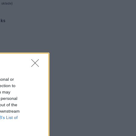
a sklade)
 ks
sonal or
ection to
ou may
 personal
out of the
 downstream
B’s List of