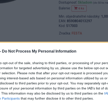
Dostupnosť:
Skladom
(do 50 ks n
Balenie:
6 ks
Min. objednateľné násobky:
1,00
EAN:
8590804013297
Kód:
517003
Značka:
FESTA
-
Do Not Process My Personal Information
to opt-out of the sale, sharing to third parties, or processing of your per
formation for targeted advertising by us, please use the below opt-out s
r selection. Please note that after your opt-out request is processed y
eing interest-based ads based on personal information utilized by us or
disclosed to third parties prior to your opt-out. You may separately opt-
losure of your personal information by third parties on the IAB’s list of
. This information may also be disclosed by us to third parties on the
IA
Participants
that may further disclose it to other third parties.