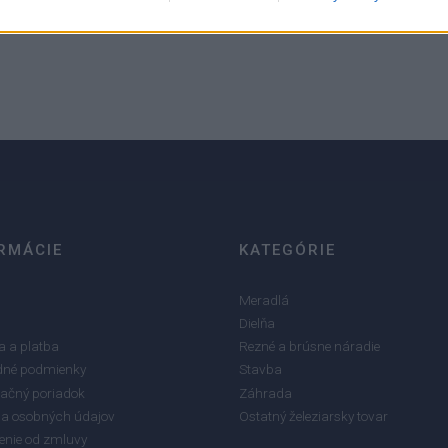
5
4
3
2
1
RMÁCIE
KATEGÓRIE
Meradlá
Dielňa
 a platba
Rezné a brúsne náradie
né podmienky
Stavba
ačný poriadok
Záhrada
a osobných údajov
Ostatný železiarsky tovar
enie od zmluvy