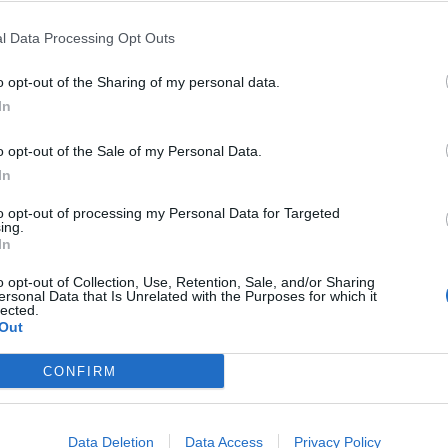
l Data Processing Opt Outs
o opt-out of the Sharing of my personal data.
In
o opt-out of the Sale of my Personal Data.
In
to opt-out of processing my Personal Data for Targeted
ing.
NIE PRODUKTU
In
o opt-out of Collection, Use, Retention, Sale, and/or Sharing
ersonal Data that Is Unrelated with the Purposes for which it
lected.
Out
ľuste indukčne kalené tvrdosť 58
CONFIRM
ké dvojkomponentné mäkčené
taktu s rukoväťou - redukuje
certifikátu ISO 90001
Data Deletion
Data Access
Privacy Policy