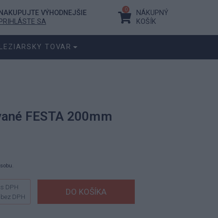
0
NAKUPUJTE VÝHODNEJŠIE
NÁKUPNÝ
PRIHLÁSTE SA
KOŠÍK
LEZIARSKY TOVAR
ované FESTA 200mm
ásobu.
s DPH
bez DPH