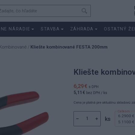
SNE NÁRADIE
STAVBA
ZÁHRADA
OSTATNÝ ŽE
Kombinované
Kliešte kombinované FESTA 200mm
/
Kliešte kombin
6,29 €
s DPH
5,11 €
bez DPH
/ ks
Cena je platná pre aktuálnu skladovú z
6.2900 €
ks
5.1100 €