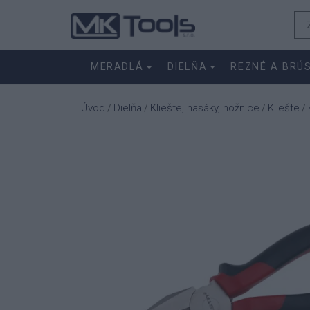
MERADLÁ
DIELŇA
REZNÉ A BRÚ
Úvod
Dielňa
Kliešte, hasáky, nožnice
Kliešte
/
/
/
/