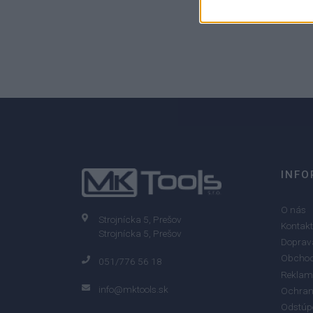
0
0% zákazníkov odporúča produkt
INFO
O nás
Strojnícka 5, Prešov
Kontakt
Strojnícka 5, Prešov
Doprava
Obchod
051/776 56 18
Reklam
info@mktools.sk
Ochran
Odstúp