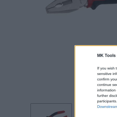
MK Tools 
If you wish 
sensitive in
confirm you
continue se
information 
further disc
participants
Downstream 