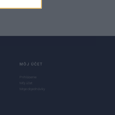
MÔJ ÚČET
Prihlásenie
Môj účet
Moje objednávky