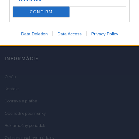
051/776 56 18
CONFIRM
info@mktools.sk
Data Deletion
Data Access
Privacy Policy
INFORMÁCIE
O nás
Kontakt
Doprava a platba
Obchodné podmienky
Reklamačný poriadok
Ochrana osobných údajov