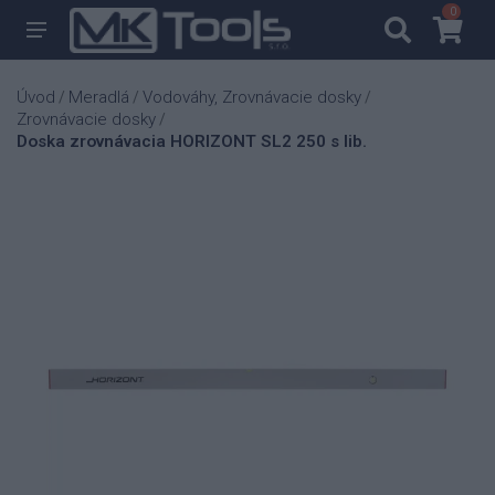
0
0
Úvod
Meradlá
Vodováhy, Zrovnávacie dosky
/
/
/
Zrovnávacie dosky
/
Doska zrovnávacia HORIZONT SL2 250 s lib.