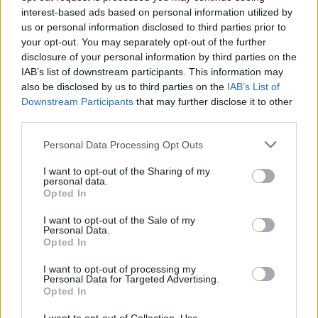
interest-based ads based on personal information utilized by
sťahovacia lata s dvoma libelami obdĺžnikový profil so
us or personal information disclosed to third parties prior to
stredovou výstuhou, plastové koncovky 2 libely horizontálne a
your opt-out. You may separately opt-out of the further
vertikálne) libely slúžia len na orientačné meranie, lata nesmie
disclosure of your personal information by third parties on the
IAB’s list of downstream participants. This information may
byť použitá ako náhrada vodováhy! použitie najmä v
also be disclosed by us to third parties on the
IAB’s List of
stavebníctve - porovnávanie povrchov, ďalej je možné použiť pri
Downstream Participants
that may further disclose it to other
prípravných prácach pred pokladaním zámkovej dlažby,
third parties.
porovnávanie v záhradníctve, orez podlahových krytín a pod.
Personal Data Processing Opt Outs
I want to opt-out of the Sharing of my
0
personal data.
Opted In
I want to opt-out of the Sale of my
Personal Data.
0% zákazníkov odporúča produkt
Opted In
5
I want to opt-out of processing my
Personal Data for Targeted Advertising.
4
Opted In
3