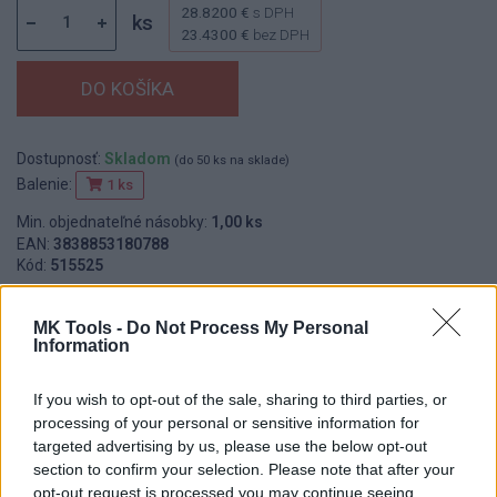
28.8200 €
s DPH
ks
23.4300 €
bez DPH
Dostupnosť:
Skladom
(do 50 ks na sklade)
Balenie:
1 ks
Min. objednateľné násobky:
1,00 ks
EAN:
3838853180788
Kód:
515525
Značka:
HORIZONT
MK Tools -
Do Not Process My Personal
Information
DETAIL
HODNOTENIE
If you wish to opt-out of the sale, sharing to third parties, or
PRODUKTU
PRODUKTU
processing of your personal or sensitive information for
targeted advertising by us, please use the below opt-out
section to confirm your selection. Please note that after your
Popis produktu
opt-out request is processed you may continue seeing