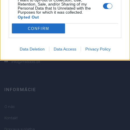
I want to opt-out of Collection, Use,
Retention, Sale, and/or Sharing of my
2
Personal Data that Is Unrelated with the
Purposes for which it was collected.
1
Opted Out
Strojnícka 5, Prešov
CONFIRM
Strojnícka 5, Prešov
051/776 56 18
Data Deletion
Data Access
Privacy Policy
info@mktools.sk
INFORMÁCIE
O nás
Kontakt
Doprava a platba