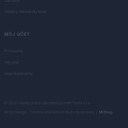
Záhrada
Ostatný železiarsky tovar
MÔJ ÚČET
Prihlásenie
Môj účet
Moje objednávky
© 2026 Všetky práva vyhradené pre MK Tools s.r.o.
MI:SU Design - Tvoríme internetové obchody na mieru |
MI:Shop