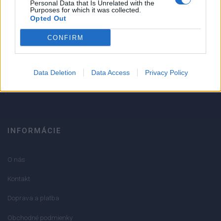
1
Personal Data that Is Unrelated with the
Strojnícka 5, Prešov
Purposes for which it was collected.
Opted Out
Strojnícka 5, Prešov
CONFIRM
051/776 56 18
Data Deletion
Data Access
Privacy Policy
info@mktools.sk
INFORMÁCIE
O nás
Kontakt
Doprava a platba
Obchodné podmienky