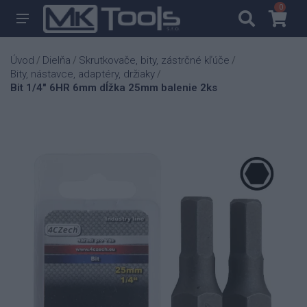
0
0
Úvod
Dielňa
Skrutkovače, bity, zástrčné kľúče
/
/
/
Bity, nástavce, adaptéry, držiaky
/
Bit 1/4" 6HR 6mm dĺžka 25mm balenie 2ks