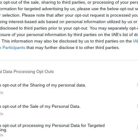
to opt-out of the sale, sharing to third parties, or processing of your per
41.5000 
formation for targeted advertising by us, please use the below opt-out s
r selection. Please note that after your opt-out request is processed y
Dostupnosť:
Skladom
(menej ako 
eing interest-based ads based on personal information utilized by us or
Balenie:
1 ks
disclosed to third parties prior to your opt-out. You may separately opt-
losure of your personal information by third parties on the IAB’s list of
Min. objednateľné násobky:
1,00
. This information may also be disclosed by us to third parties on the
IA
EAN:
8592667200630
Participants
that may further disclose it to other third parties.
Kód:
25249
Značka:
4CZECH
l Data Processing Opt Outs
o opt-out of the Sharing of my personal data.
NIE PRODUKTU
In
o opt-out of the Sale of my Personal Data.
In
to opt-out of processing my Personal Data for Targeted
ing.
In