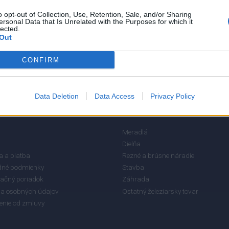
5
o opt-out of Collection, Use, Retention, Sale, and/or Sharing
4
ersonal Data that Is Unrelated with the Purposes for which it
lected.
3
Out
2
CONFIRM
1
Data Deletion
Data Access
Privacy Policy
RMÁCIE
KATEGÓRIE
Meradlá
Dielňa
 a platba
Rezné a brúsne náradie
né podmienky
Stavba
ačný poriadok
Záhrada
a osobných údajov
Ostatný železiarsky tovar
enie od zmluvy