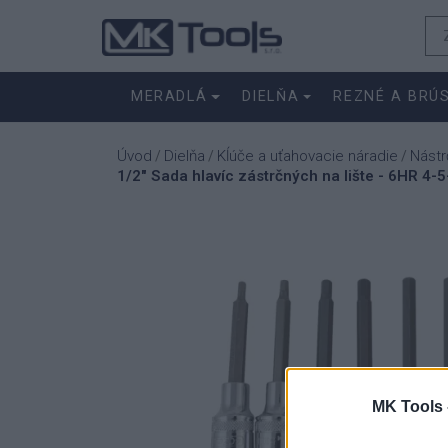
MERADLÁ
DIELŇA
REZNÉ A BRÚ
Úvod
Dielňa
Kĺúče a uťahovacie náradie
Nástr
/
/
/
1/2" Sada hlavíc zástrčných na lište - 6HR 
MK Tools 