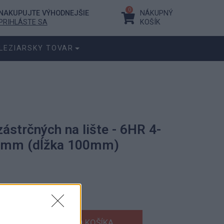
0
NAKUPUJTE VÝHODNEJŠIE
NÁKUPNÝ
PRIHLÁSTE SA
KOŠÍK
LEZIARSKY TOVAR
zástrčných na lište - 6HR 4-
14mm (dĺžka 100mm)
ásobu.
€
s DPH