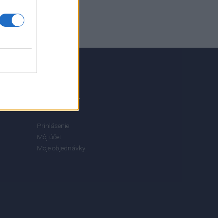
MÔJ ÚČET
Prihlásenie
Môj účet
Moje objednávky