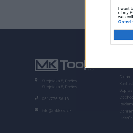
0
I want t
of my P
was col
Opted 
0% zákazníkov odporúča produkt
INFO
O nás
Strojnícka 5, Prešov
Kontakt
Strojnícka 5, Prešov
Doprava
Obchod
051/776 56 18
Reklam
info@mktools.sk
Ochran
Odstúp