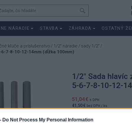
SNE NÁRADIE
STAVBA
ZÁHRADA
OSTATNÝ ŽE
čné kľúče a príslušenstvo
1/2" náradie
sady 1/2"
/
/
/
4-5-6-7-8-10-12-14mm (dĺžka 100mm)
1/2" Sada hlavíc 
5-6-7-8-10-12-
51,04 €
s DPH
41,50 €
bez DPH
/ ks
Cena je platná pre aktuálnu skladovú z
-
Do Not Process My Personal Information
51.0400 
ks